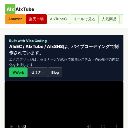
AIx
AIxTube
Amazon
楽天市場
AIxTubeG
リールで見る
人気商品
人
Built with Vibe Coding
AIxEC / AIxTube / AIxSNSは、バイブコーディングで制
作されています。
エクスブリッジは、セミナーとVWorkで業務システム・Web制作の内製
化を支援します。
セミナー
VWork
Blog