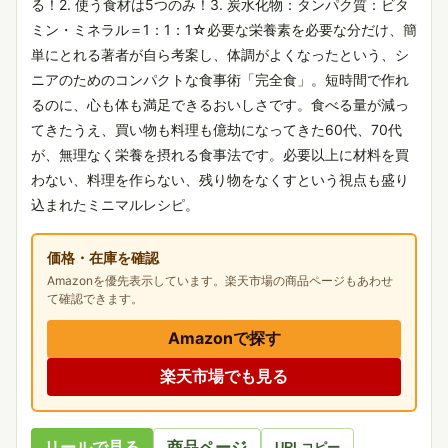
る！2. 使う食材は5つのみ！3. 炭水化物：タンパク質：ビタ
ミン・ミネラル＝1：1：1☆必要な栄養素を必要な分だけ、簡
単にとれる著者が自ら考案し、体調がよくなったという、シ
ニアのためのコンパクトな食事術「完全食」。短時間で作れ
るのに、心も体も満足できるおいしさです。食べる量が減っ
てきたうえ、買い物も料理も億劫になってきた60代、70代
が、無理なく栄養を摂れる食事法です。必要以上に材料を買
わない、料理を作らない、残り物をなくすという視点も盛り
込まれたミニマルレシピ。
価格・在庫を確認
Amazonを優先表示しています。楽天市場の商品ページもあわせ
て確認できます。
Amazonで探す
楽天市場でも見る
リールで見る
商品ページ
URLコピー