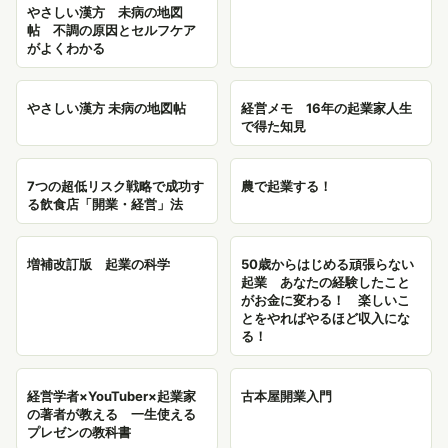
やさしい漢方 未病の地図
帖 不調の原因とセルフケア
がよくわかる
やさしい漢方 未病の地図帖
経営メモ 16年の起業家人生
で得た知見
7つの超低リスク戦略で成功す
農で起業する！
る飲食店「開業・経営」法
増補改訂版 起業の科学
50歳からはじめる頑張らない
起業 あなたの経験したこと
がお金に変わる！ 楽しいこ
とをやればやるほど収入にな
る！
経営学者×YouTuber×起業家
古本屋開業入門
の著者が教える 一生使える
プレゼンの教科書