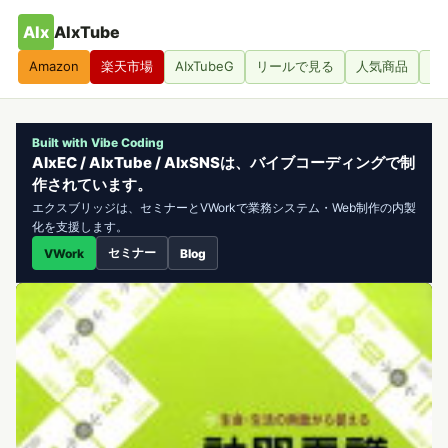
AIx
AIxTube
Amazon
楽天市場
AIxTubeG
リールで見る
人気商品
人
Built with Vibe Coding
AIxEC / AIxTube / AIxSNSは、バイブコーディングで制
作されています。
エクスブリッジは、セミナーとVWorkで業務システム・Web制作の内製
化を支援します。
セミナー
VWork
Blog