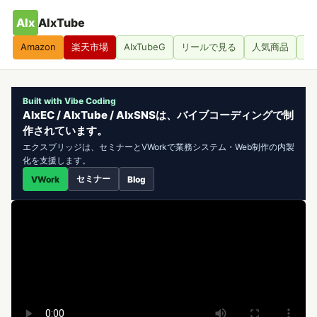
AIx
AIxTube
Amazon
楽天市場
AIxTubeG
リールで見る
人気商品
人
Built with Vibe Coding
AIxEC / AIxTube / AIxSNSは、バイブコーディングで制
作されています。
エクスブリッジは、セミナーとVWorkで業務システム・Web制作の内製
化を支援します。
セミナー
VWork
Blog