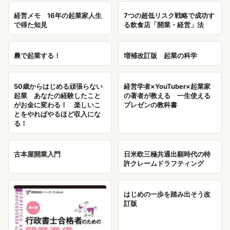
経営メモ 16年の起業家人生
7つの超低リスク戦略で成功す
で得た知見
る飲食店「開業・経営」法
農で起業する！
増補改訂版 起業の科学
50歳からはじめる頑張らない
経営学者×YouTuber×起業家
起業 あなたの経験したこと
の著者が教える 一生使える
がお金に変わる！ 楽しいこ
プレゼンの教科書
とをやればやるほど収入にな
る！
古本屋開業入門
日米欧三極共通出願時代の特
許クレームドラフティング
はじめの一歩を踏み出そう改
訂版