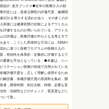
容紹介: 楽天ブックス●近年の医療介入の効
果判定には，患者立脚型の評価尺度，健康関
連QOLを導入する流れがあり，その多くの介
入前後には健康状態の比較によるアウトカム
を評価するものが用いられている．アウトカ
ムの評価は，医療評価の中心となる考え方で
もあり，こうした具体的な方法には，EBMの
流れに基づく医療プログラムや医療介入の
質，有効性を体系的・定量的に評価する上で
の重要な手法となっている．●本書は，リハ
ビリテーション医療の領域で汎用されている
各種評価尺度を，正しく理解し使用するため
の解説書．各種評価尺度の原資料を集め，開
発者，開発時期，初出文献，特徴，必要な妥
当性・信頼性などのチェック，普及度などに
ついて取...