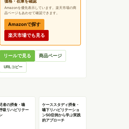
価格・在庫を確認
Amazonを優先表示しています。楽天市場の商
品ページもあわせて確認できます。
Amazonで探す
楽天市場でも見る
リールで見る
商品ページ
URLコピー
児者の摂食・嚥
ケーススタディ摂食・
呼吸リハビリテー
嚥下リハビリテーショ
ン
ン50症例から学ぶ実践
的アプローチ