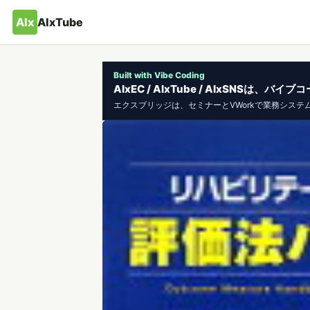
AIx
AIxTube
Built with Vibe Coding
AIxEC / AIxTube / AIxSNSは
エクスブリッジは、セミナーとVWorkで業務システ