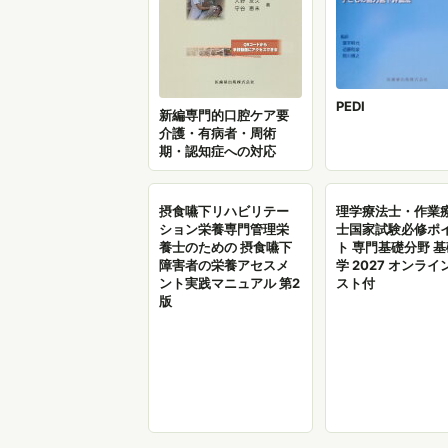
PEDI
新編専門的口腔ケア要
介護・有病者・周術
期・認知症への対応
摂食嚥下リハビリテー
理学療法士・作業
ション栄養専門管理栄
士国家試験必修ポ
養士のための 摂食嚥下
ト 専門基礎分野 
障害者の栄養アセスメ
学 2027 オンライ
ント実践マニュアル 第2
スト付
版