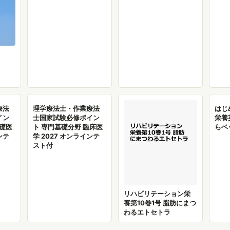
療法
理学療法士・作業療法
はじ
イン
士国家試験必修ポイン
栄養
基礎医
ト 専門基礎分野 臨床医
らベ
ンテ
学 2027 オンラインテ
スト付
リハビリテーション栄
養第10巻1号 脂肪にまつ
わるエトセトラ