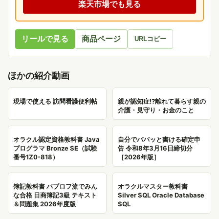
楽天市場でも見る
リールで見る
商品ページ
URLコピー
ほかの紹介動画
現場で使える 訪問看護便利帖
親が認知症!?離れて暮らす親の
介護・見守り・お金のこと
オラクル認定資格教科書 Java
自分でパパッと書ける確定申
プログラマ Bronze SE（試験
告 令和8年3月16日締切分
番号1Z0-818）
［2026年版］
簿記教科書 パブロフ流でみん
オラクルマスター教科書
な合格 日商簿記3級 テキスト
Silver SQL Oracle Database
＆問題集 2026年度版
SQL