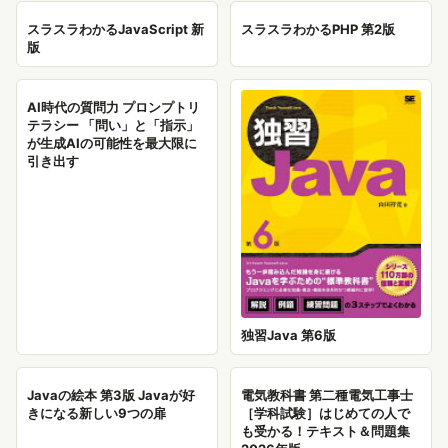
スラスラわかるJavaScript 新
スラスラわかるPHP 第2版
版
AI時代の質問力 プロンプトリ
テラシー 「問い」と「指示」
が生成AIの可能性を最大限に
引き出す
独習Java 第6版
Javaの絵本 第3版 Javaが好
電気教科書 第二種電気工事士
きになる新しい9つの扉
［学科試験］はじめての人で
も受かる！テキスト＆問題集