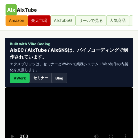
AIx
AIxTube
Amazon
楽天市場
AIxTubeG
リールで見る
人気商品
人
Built with Vibe Coding
AIxEC / AIxTube / AIxSNSは、バイブコーディングで制
作されています。
エクスブリッジは、セミナーとVWorkで業務システム・Web制作の内製
化を支援します。
セミナー
VWork
Blog