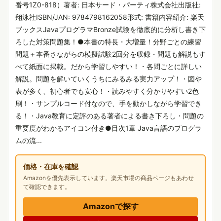
番号1Z0-818）著者: 日本サード・パーティ株式会社出版社:
翔泳社ISBN/JAN: 9784798162058形式: 書籍内容紹介: 楽天
ブックスJavaプログラマBronze試験を徹底的に分析し書き下
ろした対策問題集！●本書の特長・大増量！分野ごとの練習
問題＋本番さながらの模擬試験2回分を収録・問題も解説もす
べて紙面に掲載。だから学習しやすい！・各問ごとに詳しい
解説。問題を解いていくうちにみるみる実力アップ！・図や
表が多く、初心者でも安心！・読みやすく分かりやすい2色
刷！・サンプルコード付なので、手を動かしながら学習でき
る！・Java教育に定評のある著者による書き下ろし・問題の
重要度がわかるアイコン付き●目次1章 Java言語のプログラ
ムの流...
価格・在庫を確認
Amazonを優先表示しています。楽天市場の商品ページもあわせ
て確認できます。
Amazonで探す