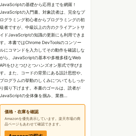
JavaScriptの基礎から応用までを網羅！
JavaScriptの入門書。対象読者は、完全なプ
ログラミング初心者からプログラミングの初
級者ですが、中級以上の方のクライアントサ
イドJavaScriptの知識の更新にも利用できま
す。本書ではChrome DevToolsのコンソー
ルにコマンドを入力してその動作を確認しな
がら、JavaScriptの基本や多種多様なWeb
APIをひとつひとつハンズオン形式で学びま
す。また、コードの背景にある設計思想や、
プログラムの挙動のしくみについてもしっか
り掘り下げます。本書のゴールは、読者が
JavaScriptの全体像を掴み、業務...
価格・在庫を確認
Amazonを優先表示しています。楽天市場の商
品ページもあわせて確認できます。