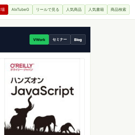
市場
AIxTubeG
リールで見る
人気商品
人気書籍
商品検索
セミナー
VWork
Blog