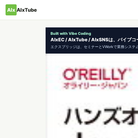
AIx
AIxTube
Built with Vibe Coding
AIxEC / AIxTube / AIxSNSは
エクスブリッジは、セミナーとVWorkで業務システ