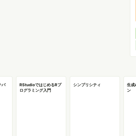
チパ
RStudioではじめるRプ
シンプリシティ
生成
ログラミング入門
ン