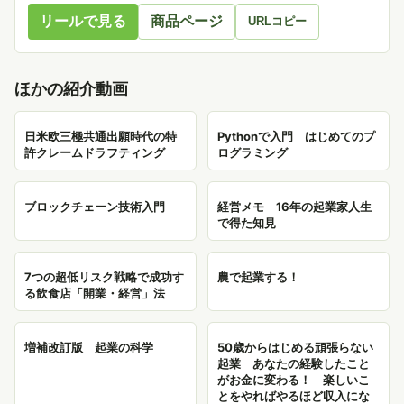
リールで見る
商品ページ
URLコピー
ほかの紹介動画
日米欧三極共通出願時代の特
Pythonで入門 はじめてのプ
許クレームドラフティング
ログラミング
ブロックチェーン技術入門
経営メモ 16年の起業家人生
で得た知見
7つの超低リスク戦略で成功す
農で起業する！
る飲食店「開業・経営」法
増補改訂版 起業の科学
50歳からはじめる頑張らない
起業 あなたの経験したこと
がお金に変わる！ 楽しいこ
とをやればやるほど収入にな