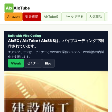
AIx
AIxTube
Amazon
楽天市場
AIxTubeG
リールで見る
人気商品
人
Built with Vibe Coding
AIxEC / AIxTube / AIxSNSは、バイブコーディングで制
作されています。
エクスブリッジは、セミナーとVWorkで業務システム・Web制作の内製
化を支援します。
セミナー
VWork
Blog