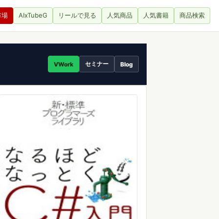
市場
AIxTubeG
リールで見る
人気商品
人気書籍
商品検索
セミナー
VWork
Blog