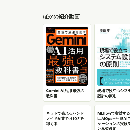
ほかの紹介動画
Gemini AI活用 最強の
現場で役立つシス
教科書
設計の原則
ネットで売れるハンド
MLflowで実践する
メイド副業で月10万円
LLMOps--生成A
稼ぐ本
ケーションの実験
と品質保証