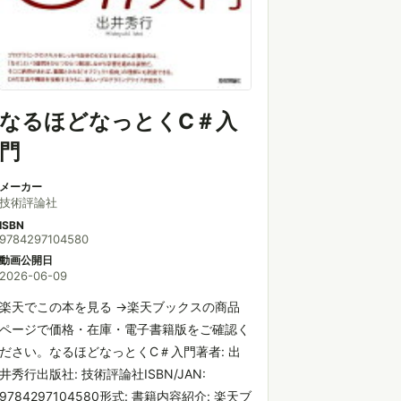
なるほどなっとくC＃入
門
メーカー
技術評論社
ISBN
9784297104580
動画公開日
2026-06-09
楽天でこの本を見る →楽天ブックスの商品
ページで価格・在庫・電子書籍版をご確認く
ださい。なるほどなっとくC＃入門著者: 出
井秀行出版社: 技術評論社ISBN/JAN:
9784297104580形式: 書籍内容紹介: 楽天ブ