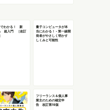
分でわかる！ 新
量子コンピュータが本
SA 超入門 ［改訂
当にわかる！ - 第一線開
］
発者がやさしく明かす
しくみと可能性
フリーランス＆個人事
業主のための確定申
告 改訂第19版