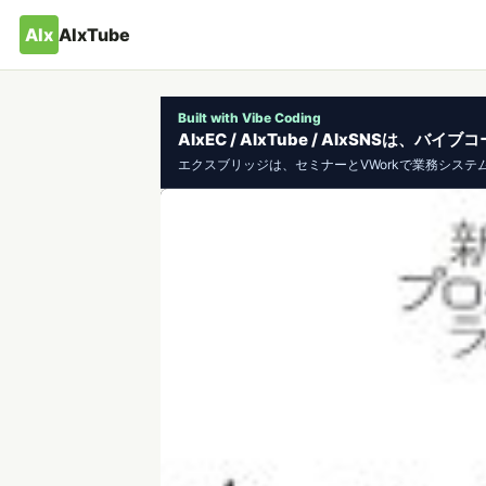
AIx
AIxTube
Built with Vibe Coding
AIxEC / AIxTube / AIxSNSは
エクスブリッジは、セミナーとVWorkで業務システ