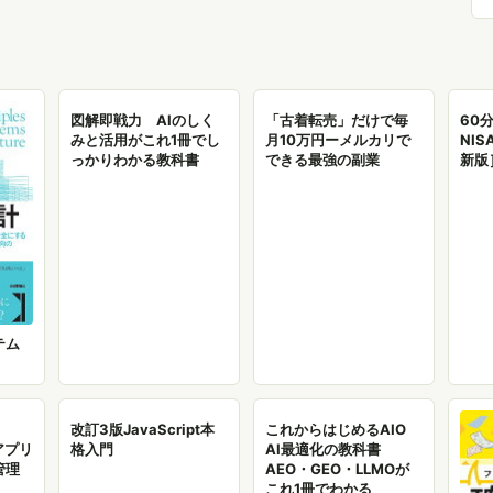
図解即戦力 AIのしく
「古着転売」だけで毎
60
みと活用がこれ1冊でし
月10万円ーメルカリで
NI
っかりわかる教科書
できる最強の副業
新版
テム
改訂3版JavaScript本
これからはじめるAIO
Iアプリ
格入門
AI最適化の教科書
管理
AEO・GEO・LLMOが
これ1冊でわかる