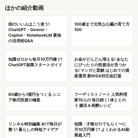
ほかの紹介動画
頭のいい人はこう使う!
100歳まで元気な心臓の育て方
ChatGPT・Gemini・
100
Copilot・NotebookLM 最強
の活用術Q&A
知識ゼロから毎月10万円稼ぐ!
お金がどんどん増える! あなた
ChatGPT副業スタートガイド
にぴったりの投資法が見つか
る! マンガと図解 はじめての資
産運用 新NISA対応改訂版
60歳から1億円をつくる シニ
フーディストノート 人気料理
ア株式投資の極意
家10人の 毎日続く! 体ととの
う 腸活＆発酵レシピ
リンネル特別編集 AIで毎日が
知識・才能ゼロでもらく〜に
整う! 暮らしの時短アイデア
月10万円稼ぐ! よくわかるAI副
業超入門