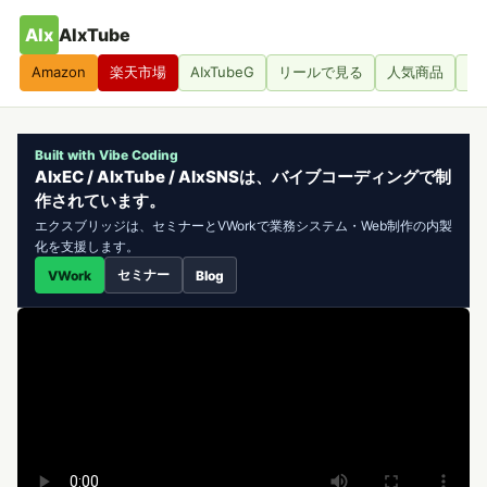
AIx
AIxTube
Amazon
楽天市場
AIxTubeG
リールで見る
人気商品
人
Built with Vibe Coding
AIxEC / AIxTube / AIxSNSは、バイブコーディングで制
作されています。
エクスブリッジは、セミナーとVWorkで業務システム・Web制作の内製
化を支援します。
セミナー
VWork
Blog