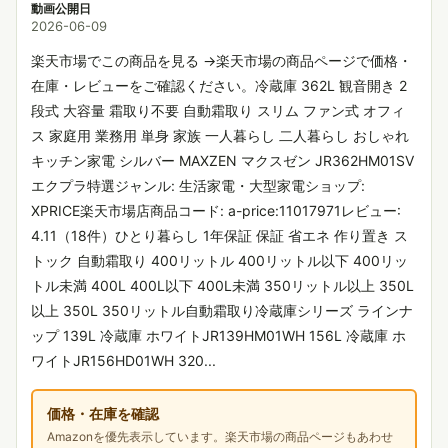
動画公開日
2026-06-09
楽天市場でこの商品を見る →楽天市場の商品ページで価格・
在庫・レビューをご確認ください。冷蔵庫 362L 観音開き 2
段式 大容量 霜取り不要 自動霜取り スリム ファン式 オフィ
ス 家庭用 業務用 単身 家族 一人暮らし 二人暮らし おしゃれ
キッチン家電 シルバー MAXZEN マクスゼン JR362HM01SV
エクプラ特選ジャンル: 生活家電・大型家電ショップ:
XPRICE楽天市場店商品コード: a-price:11017971レビュー:
4.11（18件）ひとり暮らし 1年保証 保証 省エネ 作り置き ス
トック 自動霜取り 400リットル 400リットル以下 400リッ
トル未満 400L 400L以下 400L未満 350リットル以上 350L
以上 350L 350リットル自動霜取り冷蔵庫シリーズ ラインナ
ップ 139L 冷蔵庫 ホワイトJR139HM01WH 156L 冷蔵庫 ホ
ワイトJR156HD01WH 320...
価格・在庫を確認
Amazonを優先表示しています。楽天市場の商品ページもあわせ