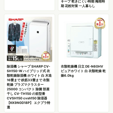
キープ 乾きにくい時期 梅雨時
期 花粉対策 一人暮らし
除湿機 シャープ SHARP CV-
衣類乾燥機 日立 DE-N60HV
SH150-W ハイブリッド式 衣
ピュアホワイト 白 衣類乾燥 乾
類乾燥除湿機 ホワイト 白 木造
燥6.0kg
16畳まで 鉄筋33畳まで 衣類
乾燥 プラズマクラスター
25000 コンパクト 除菌 部屋
干し CV-TH150 の前型番
CVSH150 cvsh150 除湿器
【KK9N0D18P】 エクプラ特
選