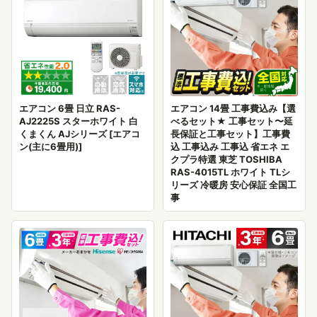
エアコン 6畳 日立 RAS-
エアコン 14畳 工事費込み【選
AJ2225S スターホワイト 白
べるセット★ 工事セット〜延
くまくん AJシリーズ [エアコ
長保証と工事セット】工事費
ン(主に6畳用)]
込 工事込み 工事込 省エネ エ
クプラ特選 東芝 TOSHIBA
RAS-4015TL ホワイト TLシ
リーズ 冷暖房 安心保証 全国工
事