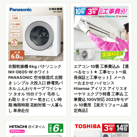
衣類乾燥機 6kg パナソニック
エアコン 10畳 工事費込み 【選
NH-D605-W ホワイト
べるセット★ 工事セット〜延
PANASONIC 空冷除湿式 左開
長保証と工事セット】メーカ
き シンプル 大投入口 静電気パ
ーおまかせ ハイセンス
ネル ふんわりキープ ワイシャ
Hisense アイリス アイリスオ
ツ タオル 15分ドライ 毛布 し
ーヤマ エクプラ特選 工事込 工
わ取り タイマー 乾きにくい時
事費込 100V対応 2023年モデ
期 梅雨時期 花粉対策 一人暮ら
ル 10畳用 【楽天リフォーム認
し 単身赴任
定商品】