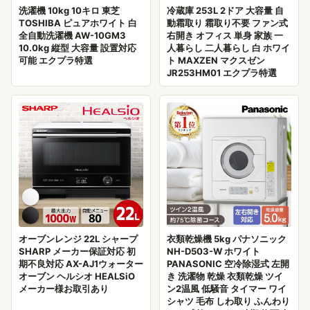
洗濯機 10kg 10キロ 東芝
冷蔵庫 253L 2ドア 大容量 自
TOSHIBA ピュアホワイト 白
動霜取り 霜取り不要 ファン式
全自動洗濯機 AW-10GM3
右開き オフィス 単身 家族 一
10.0kg 縦型 大容量 設置対応
人暮らし 二人暮らし 白 ホワイ
可能 エクプラ特選
ト MAXZEN マクスゼン
JR253HM01 エクプラ特選
オーブンレンジ 22L シャープ
衣類乾燥機 5kg パナソニック
SHARP メーカー保証対応 初
NH-D503-W ホワイト
期不良対応 AX-AJ1ウォーター
PANASONIC 空冷除湿式 左開
オーブン ヘルシオ HEALSiO
き 洗濯物 乾燥 衣類乾燥 ツイ
メーカー様お取引あり
ン2温風 低騒音 タイマー ワイ
シャツ 毛布 しわ取り ふんわり