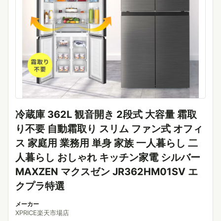
冷蔵庫 362L 観音開き 2段式 大容量 霜取
り不要 自動霜取り スリム ファン式 オフィ
ス 家庭用 業務用 単身 家族 一人暮らし 二
人暮らし おしゃれ キッチン家電 シルバー
MAXZEN マクスゼン JR362HM01SV エ
クプラ特選
メーカー
XPRICE楽天市場店