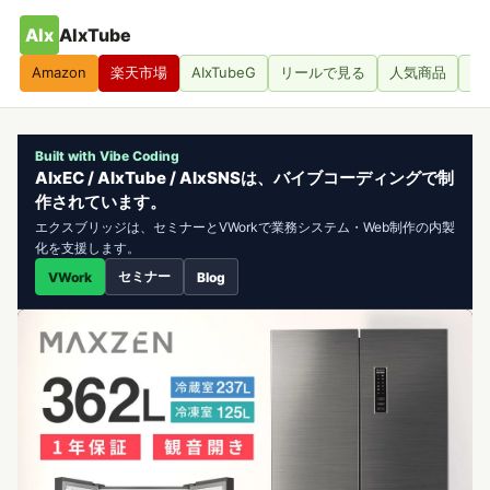
AIx
AIxTube
Amazon
楽天市場
AIxTubeG
リールで見る
人気商品
人
Built with Vibe Coding
AIxEC / AIxTube / AIxSNSは、バイブコーディングで制
作されています。
エクスブリッジは、セミナーとVWorkで業務システム・Web制作の内製
化を支援します。
セミナー
VWork
Blog