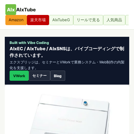
AIx
AIxTube
Amazon
楽天市場
AIxTubeG
リールで見る
人気商品
人
Built with Vibe Coding
AIxEC / AIxTube / AIxSNSは、バイブコーディングで制
作されています。
エクスブリッジは、セミナーとVWorkで業務システム・Web制作の内製
化を支援します。
セミナー
VWork
Blog