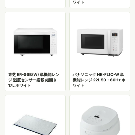
ワイト
東芝 ER-S6B(W) 単機能レン
パナソニック NE-FL1C-W 単
ジ 湿度センサー搭載 縦開き
機能レンジ 22L 50・60Hz ホ
17L ホワイト
ワイト