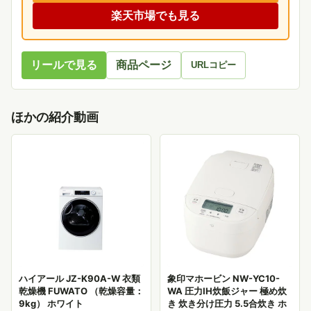
楽天市場でも見る
リールで見る
商品ページ
URLコピー
ほかの紹介動画
ハイアール JZ-K90A-W 衣類
象印マホービン NW-YC10-
乾燥機 FUWATO （乾燥容量：
WA 圧力IH炊飯ジャー 極め炊
9kg） ホワイト
き 炊き分け圧力 5.5合炊き ホ