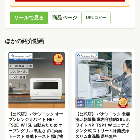
リールで見る
商品ページ
URLコピー
ほかの紹介動画
【公式店】 パナソニック オー
【公式店】 パナソニック 食器
ブンレンジ ホワイト NE-
洗い乾燥機 庫内容積約36L ホ
FS2E-W 15L 自動あたため オ
ワイト NP-TSP1-W エコナビ
ーブングリル 裏返さずに両面
タンク式 ストリーム除菌洗浄
トースト 冷凍トースト 揚げ物
スリム食洗機 送料無料