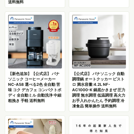
送料無料
【新色追加】【公式店】 パナ
【公式店】 パナソニック 自動
ソニック コーヒーメーカー
調理鍋 オートクッカー ビスト
NC-A58 選べる2色 全自動 苦
ロ 満水容量:4.2L NF-
味 コク デカフェ コンパクトボ
AC1000-K 鍋底かきまぜ 圧力
ディ 全自動ミル 自動洗浄 中細
調理 無水調理 低温調理 高火力
粗挽き 手軽 送料無料
お手入れかんたん 予約調理 冷
凍食品 簡単操作 送料無料