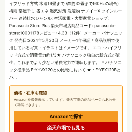
イブリッド方式 木造16畳まで /鉄筋32畳まで(60Hzの場合)
梅雨 部屋干し 省エネ 湿気対策 洗濯物 ナノイーX ツインルー
バー 連続排水ジャンル: 生活家電・大型家電ショップ:
Panasonic Store Plus 楽天市場店商品コード: panasonic-
store:10001178レビュー: 4.33（12件）メーカー:パナソニッ
ク 発売日:2024年5月30日 メーカー1年保証＊商品説明で使
用している写真・イラストはイメージです。 エコ・ハイブリ
ッド方式で消費電力約1/3★ パナソニック独自の新方式が誕
生。これまでより少ない消費電力で運転します。 ＊パナソニ
ック従来品 F-YHVX120との比較において ★：F-YEX120Bと
パ...
価格・在庫を確認
Amazonを優先表示しています。楽天市場の商品ページもあわせ
て確認できます。
Amazonで探す
楽天市場でも見る