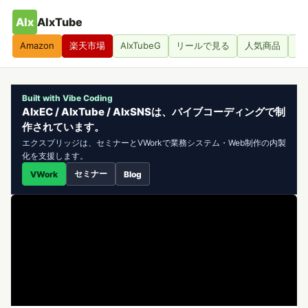
AIx
AIxTube
Amazon
楽天市場
AIxTubeG
リールで見る
人気商品
人
Built with Vibe Coding
AIxEC / AIxTube / AIxSNSは、バイブコーディングで制
作されています。
エクスブリッジは、セミナーとVWorkで業務システム・Web制作の内製
化を支援します。
セミナー
VWork
Blog