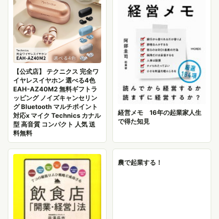
【公式店】 テクニクス 完全ワ
イヤレスイヤホン 選べる4色
EAH-AZ40M2 無料ギフトラ
ッピング ノイズキャンセリン
グ Bluetooth マルチポイント
経営メモ 16年の起業家人生
対応x マイク Technics カナル
で得た知見
型 高音質 コンパクト 人気 送
料無料
農で起業する！