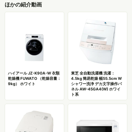
ほかの紹介動画
ハイアール JZ-K90A-W 衣類
東芝 全自動洗濯機 洗濯：
乾燥機 FUWATO （乾燥容量：
4.5kg 簡易乾燥 幅55.5cm W
9kg） ホワイト
シャワー洗浄 デカ文字操作パ
ネル AW-45GA4(W) ホワイ
ト系