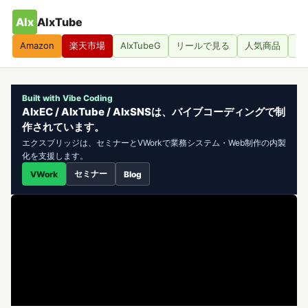
AIx
AIxTube
Amazon
楽天市場
AIxTubeG
リールで見る
人気商品
人
Built with Vibe Coding
AIxEC / AIxTube / AIxSNSは、バイブコーディングで制
作されています。
エクスブリッジは、セミナーとVWorkで業務システム・Web制作の内製
化を支援します。
セミナー
VWork
Blog