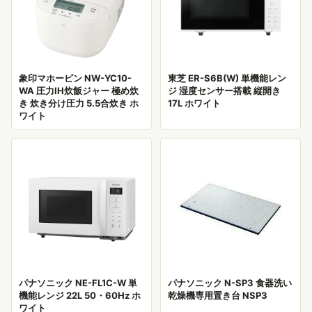
象印マホービン NW-YC10-
東芝 ER-S6B(W) 単機能レン
WA 圧力IH炊飯ジャー 極め炊
ジ 湿度センサー搭載 縦開き
き 炊き分け圧力 5.5合炊き ホ
17L ホワイト
ワイト
パナソニック NE-FL1C-W 単
パナソニック N-SP3 食器洗い
機能レンジ 22L 50・60Hz ホ
乾燥機専用置き台 NSP3
ワイト