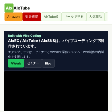
AIx
AIxTube
Amazon
楽天市場
AIxTubeG
リールで見る
人気商品
人
Built with Vibe Coding
AIxEC / AIxTube / AIxSNSは、バイブコーディングで制
作されています。
エクスブリッジは、セミナーとVWorkで業務システム・Web制作の内製
化を支援します。
セミナー
VWork
Blog