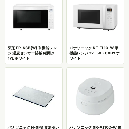
東芝 ER-S6B(W) 単機能レン
パナソニック NE-FL1C-W 単
ジ 湿度センサー搭載 縦開き
機能レンジ 22L 50・60Hz ホ
17L ホワイト
ワイト
パナソニック N-SP3 食器洗い
パナソニック SR-A110D-W 電