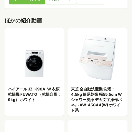
ほかの紹介動画
ハイアール JZ-K90A-W 衣類
東芝 全自動洗濯機 洗濯：
乾燥機 FUWATO （乾燥容量：
4.5kg 簡易乾燥 幅55.5cm W
9kg） ホワイト
シャワー洗浄 デカ文字操作パ
ネル AW-45GA4(W) ホワイ
ト系