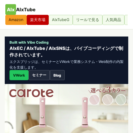
AIx
AIxTube
Amazon
楽天市場
AIxTubeG
リールで見る
人気商品
人
Built with Vibe Coding
AIxEC / AIxTube / AIxSNSは、バイブコーディングで制
作されています。
エクスブリッジは、セミナーとVWorkで業務システム・Web制作の内製
化を支援します。
セミナー
VWork
Blog