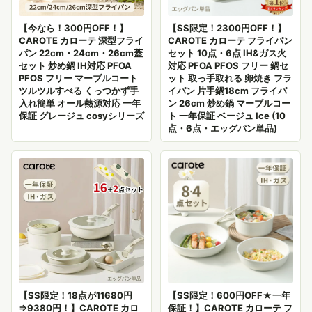
【今なら！300円OFF！】
【SS限定！2300円OFF！】
CAROTE カローテ 深型フライ
CAROTE カローテ フライパン
パン 22cm・24cm・26cm蓋
セット 10点・6点 IH&ガス火
セット 炒め鍋 IH対応 PFOA
対応 PFOA PFOS フリー 鍋セ
PFOS フリー マーブルコート
ット 取っ手取れる 卵焼き フラ
ツルツルすべる くっつかず手
イパン 片手鍋18cm フライパ
入れ簡単 オール熱源対応 一年
ン 26cm 炒め鍋 マーブルコー
保証 グレージュ cosyシリーズ
ト 一年保証 ベージュ Ice (10
点・6点・エッグパン単品)
【SS限定！18点が11680円
【SS限定！600円OFF★一年
⇒9380円！】CAROTE カロ
保証！】CAROTE カローテ フ