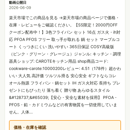
動画公開日
2026-06-09
楽天市場でこの商品を見る →楽天市場の商品ページで価格・
在庫・レビューをご確認ください。【SS限定！2000円OFF
クーポン配布中！】3色フライパン セット 16点 ガス火・ih対
応 PFOA PFOS フリー 取っ手が取れる 鍋 セット マーブルコ
ート くっつきにくい 洗いやすい 365日保証 COSY高級版
（ピンク・グリーン・グレージュ）ジャンル: キッチン・調理
器具ショップ: CAROTEキッチン用品 shop商品コード:
cookware-carote:10000200レビュー: 4.51（178件）超かわ
いい 大人気 高評価 ツルツル滑る 安心安全 ギフトならコレ
オール熱源 フライパン・鍋セット IH ガス火対応 長持ち プレ
ゼントにもぴったり 落ち着く 贈り物 あらゆるスタイル
&#128737;&#65039;【安心・安全な素材を採用】 PFOA・
PFOS・鉛・カドミウムなどの有害物質を一切使用していま
せん。人体...
価格・在庫を確認