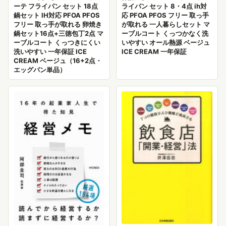
ーテ フライパン セット 18点
ライパン セット 8・4点 ih対
鍋セット IH対応 PFOA PFOS
応 PFOA PFOS フリー 取っ手
フリー 取っ手が取れる 卵焼き
が取れる 一人暮らしセット マ
鍋セット16点+三徳包丁2点 マ
ーブルコート くっつかなく洗
ーブルコート くっつきにくい
いやすい オール熱源 ベージュ
洗いやすい 一年保証 ICE
ICE CREAM 一年保証
CREAM ベージュ（16+2点・
エッグパン単品）