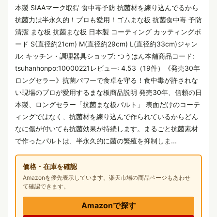
本製 SIAAマーク取得 食中毒予防 抗菌材を練り込んでるから
抗菌力は半永久的！プロも愛用！ゴムまな板 抗菌食中毒 予防
清潔 まな板 抗菌まな板 日本製 コーティング カッティングボ
ード S(直径約21cm) M(直径約29cm) L(直径約33cm)ジャン
ル: キッチン・調理器具ショップ: つうはん本舗商品コード:
tsuhanhonpo:10000221レビュー: 4.53（19件）《発売30年
ロングセラー》抗菌パワーで食卓を守る！食中毒が許されな
い現場のプロが愛用するまな板商品説明 発売30年、信頼の日
本製、ロングセラー「抗菌まな板パルト」 表面だけのコーテ
ィングではなく、抗菌材を練り込んで作られているからどん
なに傷が付いても抗菌効果が持続します。まるごと抗菌素材
で作ったパルトは、半永久的に菌の繁殖を抑制しま...
価格・在庫を確認
Amazonを優先表示しています。楽天市場の商品ページもあわせ
て確認できます。
Amazonで探す