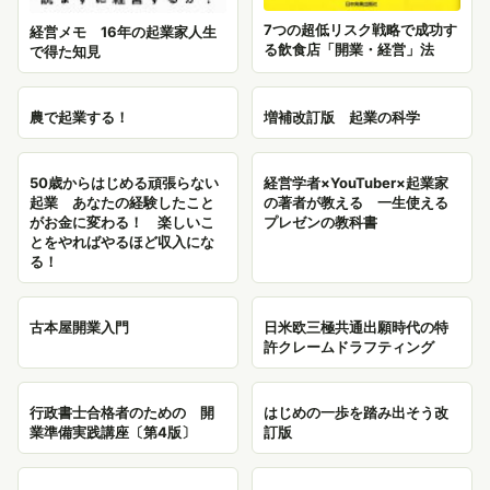
7つの超低リスク戦略で成功す
経営メモ 16年の起業家人生
る飲食店「開業・経営」法
で得た知見
農で起業する！
増補改訂版 起業の科学
50歳からはじめる頑張らない
経営学者×YouTuber×起業家
起業 あなたの経験したこと
の著者が教える 一生使える
がお金に変わる！ 楽しいこ
プレゼンの教科書
とをやればやるほど収入にな
る！
古本屋開業入門
日米欧三極共通出願時代の特
許クレームドラフティング
行政書士合格者のための 開
はじめの一歩を踏み出そう改
業準備実践講座〔第4版〕
訂版