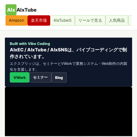
AIx
AIxTube
Amazon
楽天市場
AIxTubeG
リールで見る
人気商品
人
Built with Vibe Coding
AIxEC / AIxTube / AIxSNSは、バイブコーディングで制
作されています。
エクスブリッジは、セミナーとVWorkで業務システム・Web制作の内製
化を支援します。
セミナー
VWork
Blog