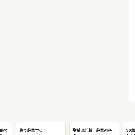
戦略で
農で起業する！
増補改訂版 起業の科
50