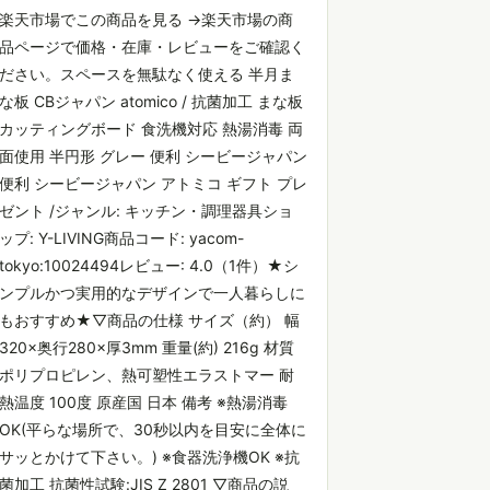
楽天市場でこの商品を見る →楽天市場の商
品ページで価格・在庫・レビューをご確認く
ださい。スペースを無駄なく使える 半月ま
な板 CBジャパン atomico / 抗菌加工 まな板
カッティングボード 食洗機対応 熱湯消毒 両
面使用 半円形 グレー 便利 シービージャパン
便利 シービージャパン アトミコ ギフト プレ
ゼント /ジャンル: キッチン・調理器具ショ
ップ: Y-LIVING商品コード: yacom-
tokyo:10024494レビュー: 4.0（1件）★シ
ンプルかつ実用的なデザインで一人暮らしに
もおすすめ★▽商品の仕様 サイズ（約） 幅
320×奥行280×厚3mm 重量(約) 216g 材質
ポリプロピレン、熱可塑性エラストマー 耐
熱温度 100度 原産国 日本 備考 ※熱湯消毒
OK(平らな場所で、30秒以内を目安に全体に
サッとかけて下さい。) ※食器洗浄機OK ※抗
菌加工 抗菌性試験:JIS Z 2801 ▽商品の説