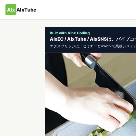
AIx
AIxTube
Built with Vibe Coding
AIxEC / AIxTube / AIxSNSは
エクスブリッジは、セミナーとVWorkで業務システ