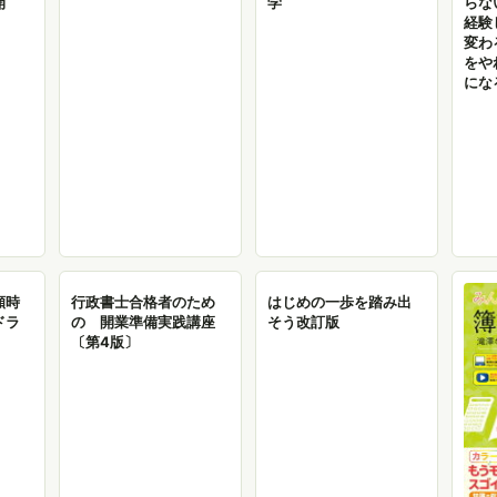
開
学
らな
経験
変わ
をや
にな
願時
行政書士合格者のため
はじめの一歩を踏み出
ドラ
の 開業準備実践講座
そう改訂版
〔第4版〕