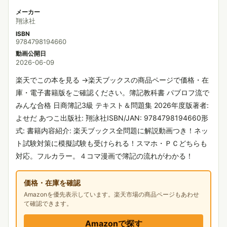
メーカー
翔泳社
ISBN
9784798194660
動画公開日
2026-06-09
楽天でこの本を見る →楽天ブックスの商品ページで価格・在
庫・電子書籍版をご確認ください。簿記教科書 パブロフ流で
みんな合格 日商簿記3級 テキスト＆問題集 2026年度版著者:
よせだ あつこ出版社: 翔泳社ISBN/JAN: 9784798194660形
式: 書籍内容紹介: 楽天ブックス全問題に解説動画つき！ネッ
ト試験対策に模擬試験も受けられる！スマホ・ＰＣどちらも
対応。フルカラー。４コマ漫画で簿記の流れがわかる！
価格・在庫を確認
Amazonを優先表示しています。楽天市場の商品ページもあわせ
て確認できます。
Amazonで探す