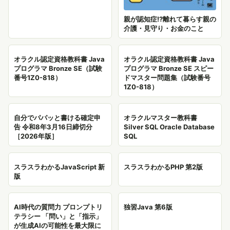
親が認知症!?離れて暮らす親の
介護・見守り・お金のこと
オラクル認定資格教科書 Java
オラクル認定資格教科書 Java
プログラマ Bronze SE（試験
プログラマ Bronze SE スピー
番号1Z0-818）
ドマスター問題集（試験番号
1Z0-818）
自分でパパッと書ける確定申
オラクルマスター教科書
告 令和8年3月16日締切分
Silver SQL Oracle Database
［2026年版］
SQL
スラスラわかるJavaScript 新
スラスラわかるPHP 第2版
版
AI時代の質問力 プロンプトリ
独習Java 第6版
テラシー 「問い」と「指示」
が生成AIの可能性を最大限に