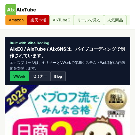
AIx
AIxTube
Amazon
楽天市場
AIxTubeG
リールで見る
人気商品
人
Built with Vibe Coding
AIxEC / AIxTube / AIxSNSは、バイブコーディングで制
作されています。
エクスブリッジは、セミナーとVWorkで業務システム・Web制作の内製
化を支援します。
セミナー
VWork
Blog