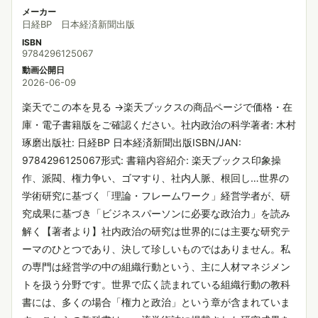
メーカー
日経BP 日本経済新聞出版
ISBN
9784296125067
動画公開日
2026-06-09
楽天でこの本を見る →楽天ブックスの商品ページで価格・在
庫・電子書籍版をご確認ください。社内政治の科学著者: 木村
琢磨出版社: 日経BP 日本経済新聞出版ISBN/JAN:
9784296125067形式: 書籍内容紹介: 楽天ブックス印象操
作、派閥、権力争い、ゴマすり、社内人脈、根回し…世界の
学術研究に基づく「理論・フレームワーク」経営学者が、研
究成果に基づき「ビジネスパーソンに必要な政治力」を読み
解く【著者より】社内政治の研究は世界的には主要な研究テ
ーマのひとつであり、決して珍しいものではありません。私
の専門は経営学の中の組織行動という、主に人材マネジメン
トを扱う分野です。世界で広く読まれている組織行動の教科
書には、多くの場合「権力と政治」という章が含まれていま