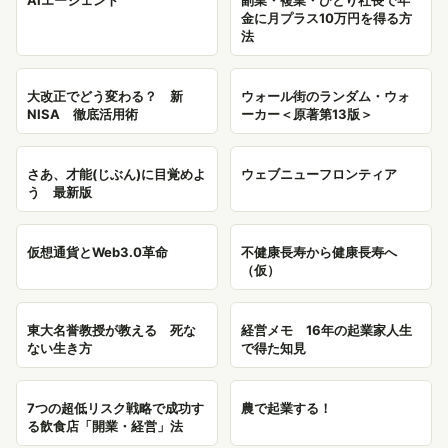
金に月プラス10万円を得る方
法
大改正でどう変わる？ 新
ウォール街のランダム・ウォ
NISA 徹底活用術
ーカー＜原著第13版＞
さあ、才能(じぶん)に目覚めよ
ウェブニューフロンティア
う 最新版
仮想通貨とWeb3.0革命
不健康長寿から健康長寿へ
（仮）
東大名誉教授が教える 死な
経営メモ 16年の起業家人生
ない生き方
で得た知見
7つの超低リスク戦略で成功す
農で起業する！
る飲食店「開業・経営」法