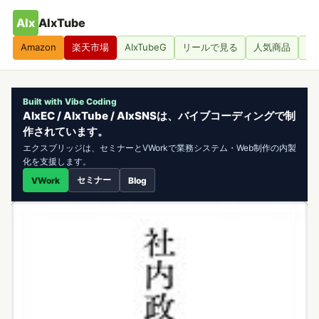
AIx
AIxTube
Amazon
楽天市場
AIxTubeG
リールで見る
人気商品
人
Built with Vibe Coding
AIxEC / AIxTube / AIxSNSは、バイブコーディングで制
作されています。
エクスブリッジは、セミナーとVWorkで業務システム・Web制作の内製
化を支援します。
セミナー
VWork
Blog