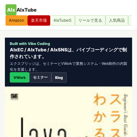
AIx
AIxTube
Amazon
楽天市場
AIxTubeG
リールで見る
人気商品
人
Built with Vibe Coding
AIxEC / AIxTube / AIxSNSは、バイブコーディングで制
作されています。
エクスブリッジは、セミナーとVWorkで業務システム・Web制作の内製
化を支援します。
セミナー
VWork
Blog