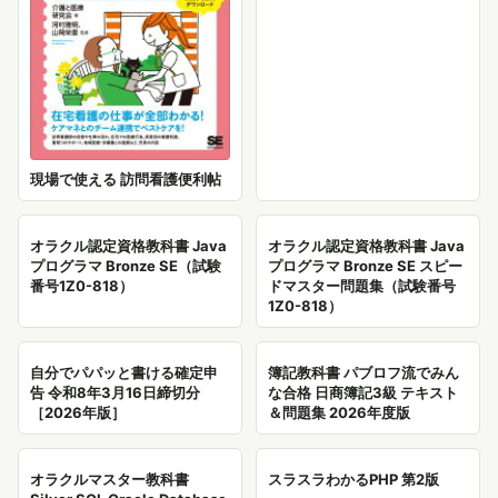
現場で使える 訪問看護便利帖
オラクル認定資格教科書 Java
オラクル認定資格教科書 Java
プログラマ Bronze SE（試験
プログラマ Bronze SE スピー
番号1Z0-818）
ドマスター問題集（試験番号
1Z0-818）
自分でパパッと書ける確定申
簿記教科書 パブロフ流でみん
告 令和8年3月16日締切分
な合格 日商簿記3級 テキスト
［2026年版］
＆問題集 2026年度版
オラクルマスター教科書
スラスラわかるPHP 第2版