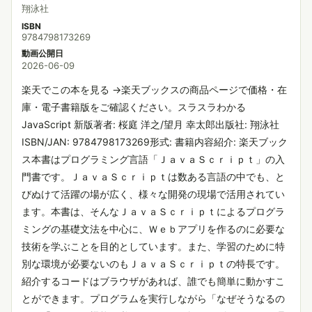
翔泳社
ISBN
9784798173269
動画公開日
2026-06-09
楽天でこの本を見る →楽天ブックスの商品ページで価格・在
庫・電子書籍版をご確認ください。スラスラわかる
JavaScript 新版著者: 桜庭 洋之/望月 幸太郎出版社: 翔泳社
ISBN/JAN: 9784798173269形式: 書籍内容紹介: 楽天ブック
ス本書はプログラミング言語「ＪａｖａＳｃｒｉｐｔ」の入
門書です。ＪａｖａＳｃｒｉｐｔは数ある言語の中でも、と
びぬけて活躍の場が広く、様々な開発の現場で活用されてい
ます。本書は、そんなＪａｖａＳｃｒｉｐｔによるプログラ
ミングの基礎文法を中心に、Ｗｅｂアプリを作るのに必要な
技術を学ぶことを目的としています。また、学習のために特
別な環境が必要ないのもＪａｖａＳｃｒｉｐｔの特長です。
紹介するコードはブラウザがあれば、誰でも簡単に動かすこ
とができます。プログラムを実行しながら「なぜそうなるの