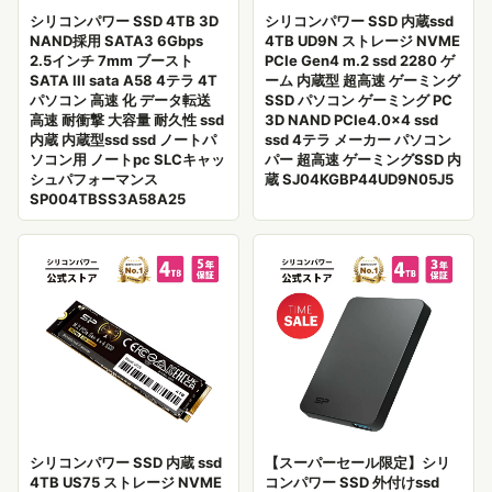
シリコンパワー SSD 4TB 3D
シリコンパワー SSD 内蔵ssd
NAND採用 SATA3 6Gbps
4TB UD9N ストレージ NVME
2.5インチ 7mm ブースト
PCIe Gen4 m.2 ssd 2280 ゲ
SATA III sata A58 4テラ 4T
ーム 内蔵型 超高速 ゲーミング
パソコン 高速 化 データ転送
SSD パソコン ゲーミング PC
高速 耐衝撃 大容量 耐久性 ssd
3D NAND PCIe4.0×4 ssd
内蔵 内蔵型ssd ssd ノートパ
ssd 4テラ メーカー パソコン
ソコン用 ノートpc SLCキャッ
パー 超高速 ゲーミングSSD 内
シュパフォーマンス
蔵 SJ04KGBP44UD9N05J5
SP004TBSS3A58A25
シリコンパワー SSD 内蔵 ssd
【スーパーセール限定】シリ
4TB US75 ストレージ NVME
コンパワー SSD 外付けssd