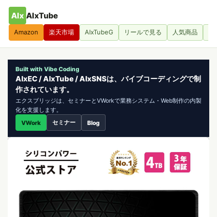
AIx
AIxTube
Amazon
楽天市場
AIxTubeG
リールで見る
人気商品
人
Built with Vibe Coding
AIxEC / AIxTube / AIxSNSは、バイブコーディングで制
作されています。
エクスブリッジは、セミナーとVWorkで業務システム・Web制作の内製
化を支援します。
セミナー
VWork
Blog