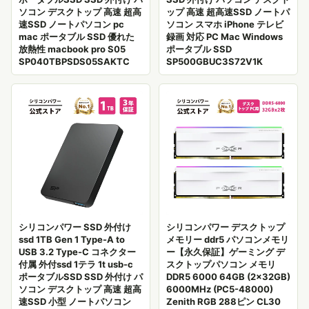
ソコン デスクトップ 高速 超高
ップ 高速 超高速SSD ノートパ
速SSD ノートパソコン pc
ソコン スマホ iPhone テレビ
mac ポータブル SSD 優れた
録画 対応 PC Mac Windows
放熱性 macbook pro S05
ポータブル SSD
SP040TBPSDS05SAKTC
SP500GBUC3S72V1K
シリコンパワー SSD 外付け
シリコンパワー デスクトップ
ssd 1TB Gen 1 Type-A to
メモリー ddr5 パソコンメモリ
USB 3.2 Type-C コネクター
ー【永久保証】ゲーミング デ
付属 外付ssd 1テラ 1t usb-c
スクトップパソコン メモリ
ポータブルSSD SSD 外付け パ
DDR5 6000 64GB (2x32GB)
ソコン デスクトップ 高速 超高
6000MHz (PC5-48000)
速SSD 小型 ノートパソコン
Zenith RGB 288ピン CL30