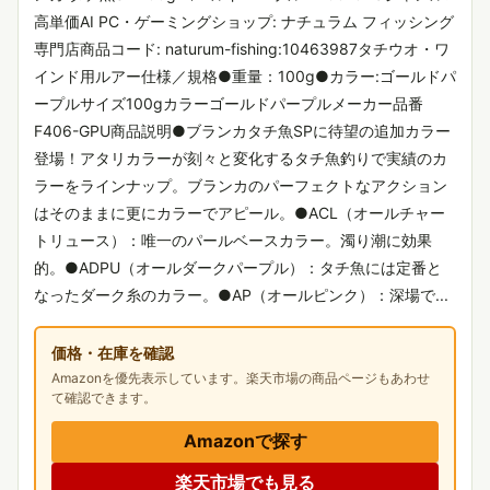
高単価AI PC・ゲーミングショップ: ナチュラム フィッシング
専門店商品コード: naturum-fishing:10463987タチウオ・ワ
インド用ルアー仕様／規格●重量：100g●カラー:ゴールドパ
ープルサイズ100gカラーゴールドパープルメーカー品番
F406-GPU商品説明●ブランカタチ魚SPに待望の追加カラー
登場！アタリカラーが刻々と変化するタチ魚釣りで実績のカ
ラーをラインナップ。ブランカのパーフェクトなアクション
はそのままに更にカラーでアピール。●ACL（オールチャー
トリュース）：唯一のパールベースカラー。濁り潮に効果
的。●ADPU（オールダークパープル）：タチ魚には定番と
なったダーク糸のカラー。●AP（オールピンク）：深場で...
価格・在庫を確認
Amazonを優先表示しています。楽天市場の商品ページもあわせ
て確認できます。
Amazonで探す
楽天市場でも見る