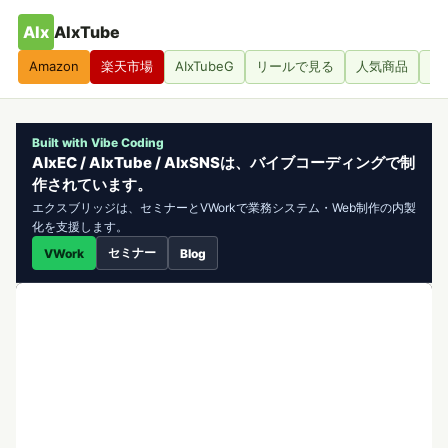
AIx
AIxTube
Amazon
楽天市場
AIxTubeG
リールで見る
人気商品
人
Built with Vibe Coding
AIxEC / AIxTube / AIxSNSは、バイブコーディングで制
作されています。
エクスブリッジは、セミナーとVWorkで業務システム・Web制作の内製
化を支援します。
セミナー
VWork
Blog