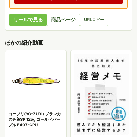
リールで見る
商品ページ
URLコピー
ほかの紹介動画
ヨーヅリ(YO-ZURI) ブランカ
タチ魚SP 125g ゴールドパー
プル F407-GPU