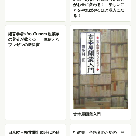
がお金に変わる！ 楽しいこ
とをやればやるほど収入にな
る！
経営学者×YouTuber×起業家
の著者が教える 一生使える
プレゼンの教科書
古本屋開業入門
日米欧三極共通出願時代の特
行政書士合格者のための 開