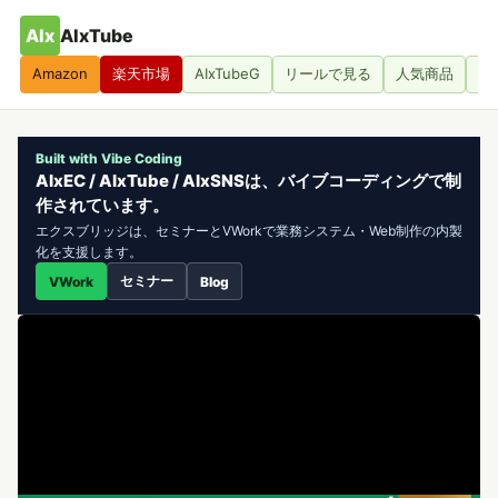
AIx
AIxTube
Amazon
楽天市場
AIxTubeG
リールで見る
人気商品
人
Built with Vibe Coding
AIxEC / AIxTube / AIxSNSは、バイブコーディングで制
作されています。
エクスブリッジは、セミナーとVWorkで業務システム・Web制作の内製
化を支援します。
セミナー
VWork
Blog