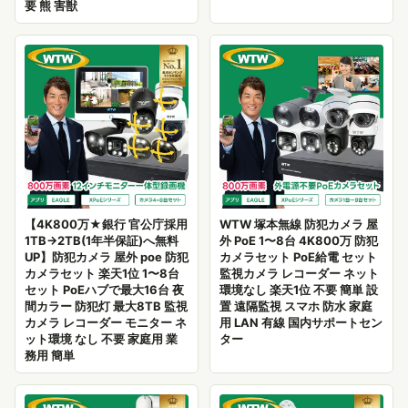
要 熊 害獣
【4K800万★銀行 官公庁採用
WTW 塚本無線 防犯カメラ 屋
1TB→2TB(1年半保証)へ無料
外 PoE 1〜8台 4K800万 防犯
UP】防犯カメラ 屋外 poe 防犯
カメラセット PoE給電 セット
カメラセット 楽天1位 1〜8台
監視カメラ レコーダー ネット
セット PoEハブで最大16台 夜
環境なし 楽天1位 不要 簡単 設
間カラー 防犯灯 最大8TB 監視
置 遠隔監視 スマホ 防水 家庭
カメラ レコーダー モニター ネ
用 LAN 有線 国内サポートセン
ット環境 なし 不要 家庭用 業
ター
務用 簡単