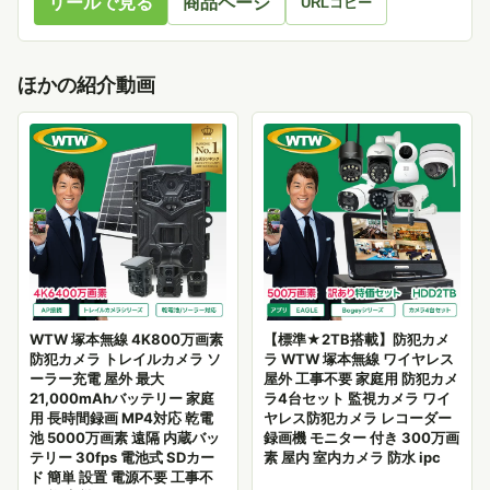
リールで見る
商品ページ
URLコピー
ほかの紹介動画
WTW 塚本無線 4K800万画素
【標準★2TB搭載】防犯カメ
防犯カメラ トレイルカメラ ソ
ラ WTW 塚本無線 ワイヤレス
ーラー充電 屋外 最大
屋外 工事不要 家庭用 防犯カメ
21,000mAhバッテリー 家庭
ラ4台セット 監視カメラ ワイ
用 長時間録画 MP4対応 乾電
ヤレス防犯カメラ レコーダー
池 5000万画素 遠隔 内蔵バッ
録画機 モニター 付き 300万画
テリー 30fps 電池式 SDカー
素 屋内 室内カメラ 防水 ipc
ド 簡単 設置 電源不要 工事不