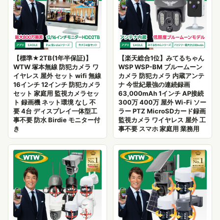
【標準★2TB(1年半保証)】
【楽天総合1位】みてるちゃん
WTW 塚本無線 防犯カメラ ワ
WSP WSP-BM ブルームーン
イヤレス 屋外 セット wifi 無線
カメラ 防犯カメラ 内蔵アンテ
16インチ 12インチ 防犯カメラ
ナ 今世紀最強の連続録画
セット 家庭用 監視カメラセッ
63,000mAh 1インチ AP接続
ト 録画機 ネット環境 なし 不
300万 400万 屋外 Wi-Fi ソー
要 4台 ディスプレイ一体型工
ラー PTZ MicroSDカード録画
事不要 防水 Birdie モニター付
監視カメラ ワイヤレス 屋外 工
き
事不要 スマホ 家庭用 業務用