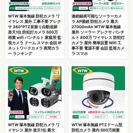
WTW 塚本無線 防犯カメラ ワ
連続録画可能なソーラーカメ
イヤレス 屋外 工事不要 アレク
ラ AP接続 防犯カメラ 最大
サ 360°PTZ首振り自動追跡
27000mAh WTW 塚本無線
楽天1位 防犯灯カメラ 500万
屋外 ソーラー アレクサ パンチ
画素 wifi パンチルト 家庭用 監
ルト 800万 ワイヤレス 防犯灯
視カメラ ドーム スマホ 会話 IP
カメラ 屋外 簡単設置 Wifi 工
ネットワークカメラ 夜間カラ
事不要 電源不要 会話 監視カメ
ー ランキング
ラ スマホ
WTW 塚本無線 防犯カメラ ワ
WTW 塚本無線 PTZドーム型
イヤレス 屋外 楽天1位 最大
防犯カメラ 屋内 500万画素