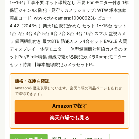
1〜16台 工事不要 ネット環境なし 不要 Par モニター付き 1年
保証ジャンル: 防犯・見守りカメラショップ: WTW 塚本無線
商品コード: wtw-cctv-camera:10000923レビュー:
4.42（2043件）楽天1位 防犯かめら セット 1〜15台 セット
1台 2台 3台 4台 5台 6台 7台 8台 9台 10台 スマホ 監視カメ
ラ 録画機能付き 最大8TB 防犯カメラ4台セット EAGLE 玄関
ディスプレイ一体型モニター一体型録画機と無線カメラのセ
ットPar/Birdie特集 無線で繋がる防犯カメラ&amp;モニター
セット特集 【塚本無線防犯カメラセットP...
価格・在庫を確認
Amazonを優先表示しています。楽天市場の商品ページもあわせ
て確認できます。
Amazonで探す
楽天市場でも見る