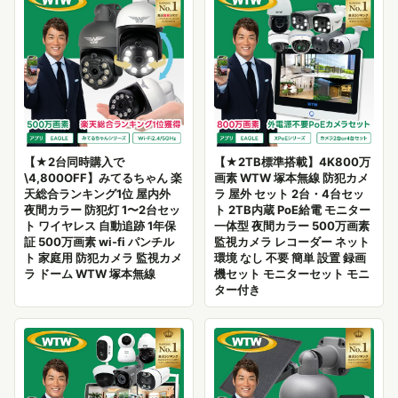
【★2台同時購入で
【★2TB標準搭載】4K800万
\4,800OFF】みてるちゃん 楽
画素 WTW 塚本無線 防犯カメ
天総合ランキング1位 屋内外
ラ 屋外 セット 2台・4台セッ
夜間カラー 防犯灯 1〜2台セッ
ト 2TB内蔵 PoE給電 モニター
ト ワイヤレス 自動追跡 1年保
一体型 夜間カラー 500万画素
証 500万画素 wi-fi パンチル
監視カメラ レコーダー ネット
ト 家庭用 防犯カメラ 監視カメ
環境 なし 不要 簡単 設置 録画
ラ ドーム WTW 塚本無線
機セット モニターセット モニ
ター付き