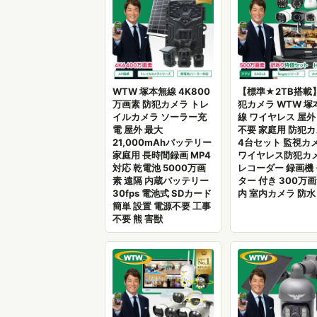
WTW 塚本無線 4K800
【標準★2TB搭載
万画素 防犯カメラ トレ
犯カメラ WTW 塚
イルカメラ ソーラー充
線 ワイヤレス 屋外
電 屋外 最大
不要 家庭用 防犯
21,000mAhバッテリー
4台セット 監視カ
家庭用 長時間録画 MP4
ワイヤレス防犯カ
対応 乾電池 5000万画
レコーダー 録画機
素 遠隔 内蔵バッテリー
ター 付き 300万画
30fps 電池式 SDカード
内 室内カメラ 防水 
簡単 設置 電源不要 工事
不要 熊 害獣