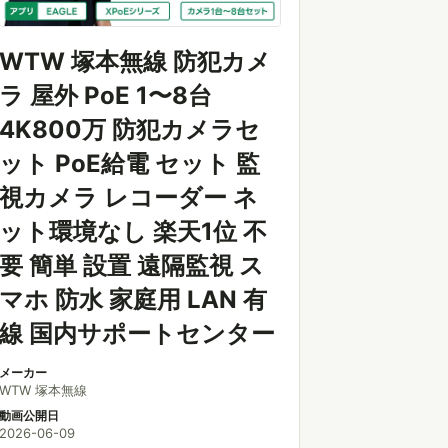
WTW 塚本無線 防犯カメ
ラ 屋外 PoE 1〜8台
4K800万 防犯カメラセ
ット PoE給電 セット 監
視カメラ レコーダー ネ
ット環境なし 楽天1位 不
要 簡単 設置 遠隔監視 ス
マホ 防水 家庭用 LAN 有
線 国内サポートセンター
メーカー
WTW 塚本無線
動画公開日
2026-06-09