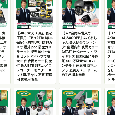
】防
【4K800万★銀行 官公
【★2台同時購入で
【★
本無
庁採用 1TB→2TB(1年半
\4,800OFF】みてるち
4K8
 工事
保証)へ無料UP】防犯カ
ゃん 楽天総合ランキン
本無
カメラ
メラ 屋外 poe 防犯カメ
グ1位 屋内外 夜間カラー
セッ
メラ
ラセット 楽天1位 1〜8
防犯灯 1〜2台セット ワ
2TB
メラ
台セット PoEハブで最
イヤレス 自動追跡 1年保
ター
 モニ
大16台 夜間カラー 防犯
証 500万画素 wi-fi パ
50
素 屋
灯 最大8TB 監視カメラ
ンチルト 家庭用 防犯カ
レコ
ipc
レコーダー モニター ネ
メラ 監視カメラ ドーム
なし
ット環境 なし 不要 家庭
WTW 塚本無線
機セ
用 業務用 簡単
ト 