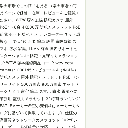
楽天市場でこの商品を見る →楽天市場の商
品ページで価格・在庫・レビューをご確認く
ださい。WTW 塚本無線 防犯カメラ 屋外
PoE 1〜8台 4K800万 防犯カメラセット PoE
給電 セット 監視カメラ レコーダー ネット環
境なし 楽天1位 不要 簡単 設置 遠隔監視 ス
マホ 防水 家庭用 LAN 有線 国内サポートセ
ンタージャンル: 防犯・見守りカメラショッ
プ: WTW 塚本無線商品コード: wtw-cctv-
camera:10001452レビュー: 4.4（444件）
防犯カメラ 屋外 防犯カメラセット PoE セン
サーサイト 500万画素 800万画素 ネットワ
ークカメラ 留守 簡単 スマホ 防水 電源不要
業務用 監視カメラセット 24時間 ランキング
EAGLEメーカー希望小売価格はメーカーカタ
ログに基づいて掲載しています プロ仕様の
高画質ネットワークカメラセット「XPoEシ
リーズ」。 PoE給電に対応し、カメラと録