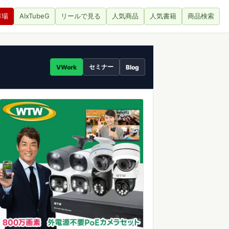
市場
AIxTubeG
リールで見る
人気商品
人気書籍
商品検索
セミナー
VWork
Blog