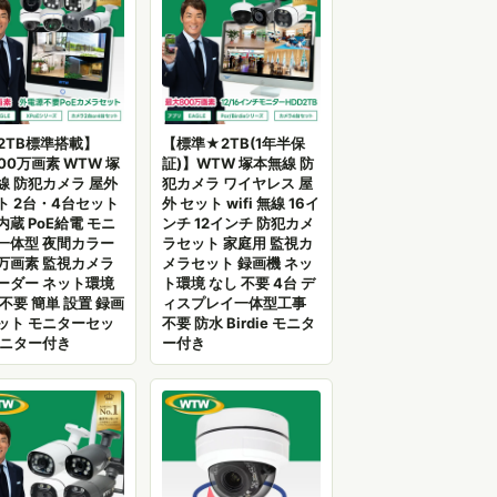
2TB標準搭載】
【標準★2TB(1年半保
00万画素 WTW 塚
証)】WTW 塚本無線 防
線 防犯カメラ 屋外
犯カメラ ワイヤレス 屋
ト 2台・4台セット
外 セット wifi 無線 16イ
内蔵 PoE給電 モニ
ンチ 12インチ 防犯カメ
一体型 夜間カラー
ラセット 家庭用 監視カ
0万画素 監視カメラ
メラセット 録画機 ネッ
ーダー ネット環境
ト環境 なし 不要 4台 デ
 不要 簡単 設置 録画
ィスプレイ一体型工事
ット モニターセッ
不要 防水 Birdie モニタ
モニター付き
ー付き