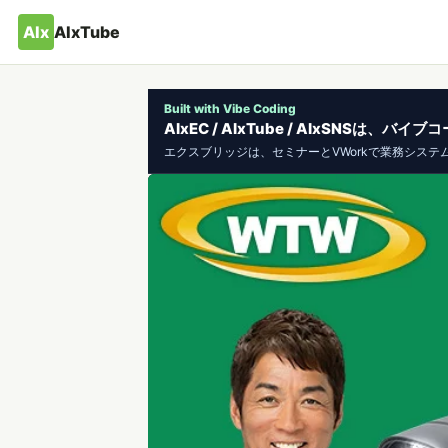
AIx
AIxTube
Built with Vibe Coding
AIxEC / AIxTube / AIxSNSは
エクスブリッジは、セミナーとVWorkで業務システ