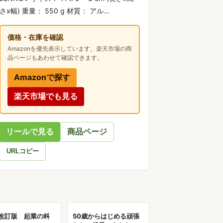
さx幅) 重量： 550 g 材質： アル...
価格・在庫を確認
Amazonを優先表示しています。楽天市場の商
品ページもあわせて確認できます。
Amazonで探す
楽天市場でも見る
リールで見る
商品ページ
URLコピー
改訂版 起業の科
50歳からはじめる頑張