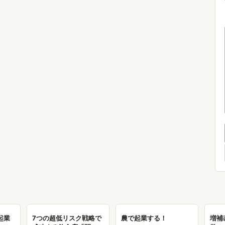
起業
7つの超低リスク戦略で
農で起業する！
増補