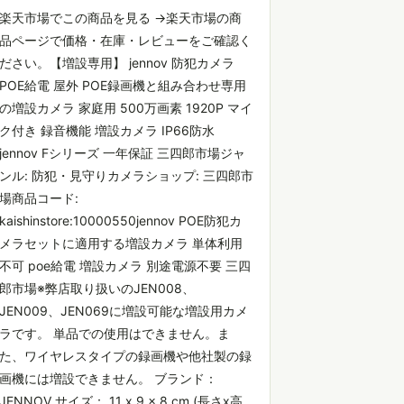
楽天市場でこの商品を見る →楽天市場の商
品ページで価格・在庫・レビューをご確認く
ださい。【増設専用】 jennov 防犯カメラ
POE給電 屋外 POE録画機と組み合わせ専用
の増設カメラ 家庭用 500万画素 1920P マイ
ク付き 録音機能 増設カメラ IP66防水
jennov Fシリーズ 一年保証 三四郎市場ジャ
ンル: 防犯・見守りカメラショップ: 三四郎市
場商品コード:
kaishinstore:10000550jennov POE防犯カ
メラセットに適用する増設カメラ 単体利用
不可 poe給電 増設カメラ 別途電源不要 三四
郎市場※弊店取り扱いのJEN008、
JEN009、JEN069に増設可能な増設用カメ
ラです。 単品での使用はできません。ま
た、ワイヤレスタイプの録画機や他社製の録
画機には増設できません。 ブランド：
JENNOV サイズ： 11 x 9 x 8 cm (長さx高