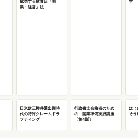
成功する飲食店「開
学
業・経営」法
日米欧三極共通出願時
行政書士合格者のため
はじ
代の特許クレームドラ
の 開業準備実践講座
そう
フティング
〔第4版〕