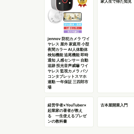
家人生で得た知見
jennov 防犯カメラ ワイ
ヤレス 屋外 家庭用 小型
夜間カラー AI人体動体
検知機能 追尾機能 即時
通知 人感センサー 自動
追跡 投光音声威嚇 ワイ
ヤレス 監視カメラ パソ
コンタブレットスマホ
連動 一年保証 三四郎市
場
経営学者×YouTuber×
古本屋開業入門
起業家の著者が教え
る 一生使えるプレゼ
ンの教科書