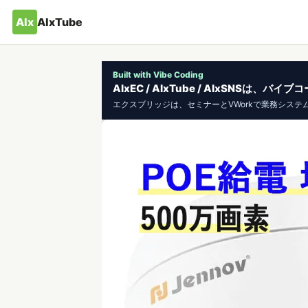
AIx
AIxTube
Built with Vibe Coding
AIxEC / AIxTube / AIxSNSは
エクスブリッジは、セミナーとVWorkで業務システ