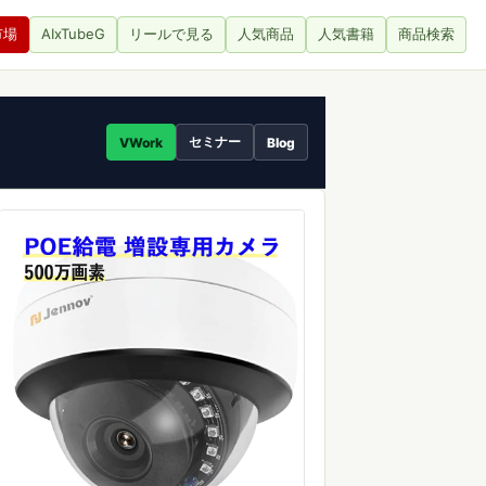
市場
AIxTubeG
リールで見る
人気商品
人気書籍
商品検索
セミナー
VWork
Blog