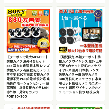
【クーポンで最大50％OFF】
【期間限定!半額クーポン】防
防犯カメラ 屋外 4台セット
犯カメラ ワイヤレス 屋外 工事
poe 双方向通話 日本製 レンズ
不要 4台セット 防犯カメラ ワ
防犯カメラ 有線 防犯カメラ 工
イヤレス 屋外 日本製 レンズ
事不要 830万画素 監視カメラ
防犯カメラ wifi 防犯カメラ
電源不要 POE給電 暗視対応 遠
800万 防犯カメラセット 家庭
隔操作 モーションセンサー 超
用セット 監視カメラ モニター
高画質 屋外監視カメラ LAN
セット 録画 ワイヤレスIPカメ
赤外線 見守りカメラ
ラ モーション 防水 暗視 広角
POE130-30G