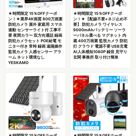
★時間限定 15％OFFクーポ
★時間限定 15％OFFクーポ
ン！★業界4K画質 800万画素
ン！★【配線不要+ネジ止め不
防犯カメラ 屋外 家庭用 スマホ
要】 防犯カメラ ワイヤレス
連動 センサーライト付 工事不
9000mAhバッテリー ソーラ
要 夜間カラー 双方向通話 録画
ーパネル選べる マグネット 内
防犯カメラセット POE給電 モ
蔵 400万画素 監視カメラ 防犯
ニター付き 常時 録画 遠隔操作
灯 クラウド 電源不要 USB充電
監視カメラ 人感センサー アラ
AI人体感知1080P 録音 見守り
ーム ネット環境なし
玄関 事務所 取り付け簡単
YESKAMO
★時間限定 15％OFFクーポ
★時間限定 15％OFFクーポ