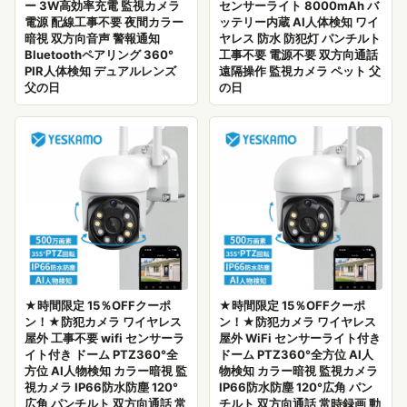
ー 3W高効率充電 監視カメラ
センサーライト 8000mAh バ
電源 配線工事不要 夜間カラー
ッテリー内蔵 AI人体検知 ワイ
暗視 双方向音声 警報通知
ヤレス 防水 防犯灯 パンチルト
Bluetoothペアリング 360°
工事不要 電源不要 双方向通話
PIR人体検知 デュアルレンズ
遠隔操作 監視カメラ ペット 父
父の日
の日
★時間限定 15％OFFクーポ
★時間限定 15％OFFクーポ
ン！★防犯カメラ ワイヤレス
ン！★防犯カメラ ワイヤレス
屋外 工事不要 wifi センサーラ
屋外 WiFi センサーライト付き
イト付き ドーム PTZ360°全
ドーム PTZ360°全方位 AI人
方位 AI人物検知 カラー暗視 監
物検知 カラー暗視 監視カメラ
視カメラ IP66防水防塵 120°
IP66防水防塵 120°広角 パン
広角 パンチルト 双方向通話 常
チルト 双方向通話 常時録画 動