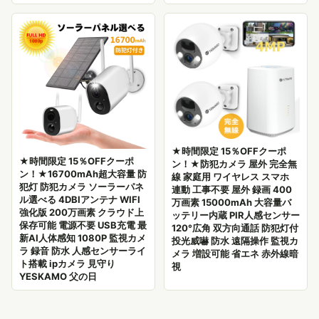
★時間限定 15％OFFクーポ
★時間限定 15％OFFクーポ
ン！★防犯カメラ 屋外 完全無
ン！★16700mAh超大容量 防
線 家庭用 ワイヤレス スマホ
犯灯 防犯カメラ ソーラーパネ
連動 工事不要 屋外 録画 400
ル選べる 4DBIアンテナ WIFI
万画素 15000mAh 大容量バ
強化版 200万画素 クラウド上
ッテリー内蔵 PIR人感センサー
保存可能 電源不要 USB充電 最
120°広角 双方向通話 防犯灯付
新AI人体感知 1080P 監視カメ
投光威嚇 防水 遠隔操作 監視カ
ラ 録音 防水 人感センサーライ
メラ 増設可能 省エネ 赤外線暗
ト搭載 ipカメラ 見守り
視
YESKAMO 父の日