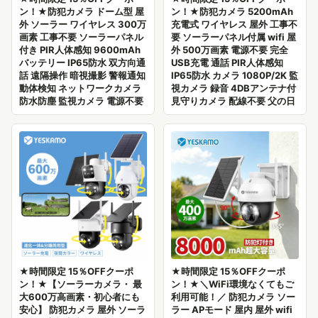
ン！★防犯カメラ ドーム型 屋
ン！★防犯カメラ 5200mAh
外 ソーラー ワイヤレス 300万
充電式 ワイヤレス 屋外 工事不
画素 工事不要 ソーラーパネル
要 ソーラーパネル付属 wifi 屋
付き PIR人体感知 9600mAh
外 500万画素 電源不要 完全
バッテリー IP65防水 双方向通
USB充電 通話 PIR人体感知
話 遠隔操作 暗視撮影 警報通知
IP65防水 カメラ 1080P/2K 監
動体検知 ネットワークカメラ
視カメラ 録音 4DBアンテナ付
防水防塵 監視カメラ 電源不要
見守りカメラ 配線不要 父の日
★時間限定 15％OFFクーポ
★時間限定 15％OFFクーポ
ン！★【ソーラーカメラ・ 最
ン！★＼WiFi環境なくてもご
大600万高画素・初心者にも
利用可能！／ 防犯カメラ ソー
安心】 防犯カメラ 屋外 ソーラ
ラー APモード 屋内 屋外 wifi