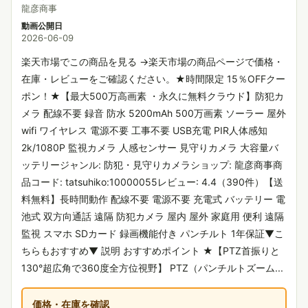
龍彦商事
動画公開日
2026-06-09
楽天市場でこの商品を見る →楽天市場の商品ページで価格・
在庫・レビューをご確認ください。★時間限定 15％OFFクー
ポン！★【最大500万高画素 ・永久に無料クラウド】防犯カ
メラ 配線不要 録音 防水 5200mAh 500万画素 ソーラー 屋外
wifi ワイヤレス 電源不要 工事不要 USB充電 PIR人体感知
2k/1080P 監視カメラ 人感センサー 見守りカメラ 大容量バ
ッテリージャンル: 防犯・見守りカメラショップ: 龍彦商事商
品コード: tatsuhiko:10000055レビュー: 4.4（390件）【送
料無料】長時間動作 配線不要 電源不要 充電式 バッテリー 電
池式 双方向通話 遠隔 防犯カメラ 屋内 屋外 家庭用 便利 遠隔
監視 スマホ SDカード 録画機能付き パンチルト 1年保証▼こ
ちらもおすすめ▼ 説明 おすすめポイント ★【PTZ首振りと
130°超広角で360度全方位視野】 PTZ（パンチルトズーム...
価格・在庫を確認