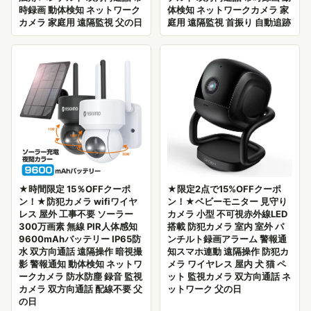
時録画 動体検知 ネットワーク
体検知 ネットワークカメラ 家
カメラ 家庭用 遠隔監視 父の日
庭用 遠隔監視 首振り 自動追跡
★時間限定 15％OFFクーポ
★限定2点で15%OFFクーポ
ン！★防犯カメラ wifiワイヤ
ン！★ベビーモニター 見守り
レス 屋外 工事不要 ソーラー
カメラ 小型 不可視赤外線LED
300万画素 無線 PIR人体感知
搭載 防犯カメラ 室内 室外 パ
9600mAhバッテリー IP65防
ンチルト録画アラーム 警報通
水 双方向通話 遠隔操作 暗視撮
知スマホ連動 遠隔操作 防犯カ
影 警報通知 動体検知 ネットワ
メラ ワイヤレス 屋内 犬 猫 ペ
ークカメラ 防水防塵 録音 監視
ット 監視カメラ 双方向通話 ネ
カメラ 双方向通話 配線不要 父
ットワーク 父の日
の日