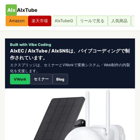
AIx
AIxTube
Amazon
楽天市場
AIxTubeG
リールで見る
人気商品
人
Built with Vibe Coding
AIxEC / AIxTube / AIxSNSは、バイブコーディングで制
作されています。
エクスブリッジは、セミナーとVWorkで業務システム・Web制作の内製
化を支援します。
セミナー
VWork
Blog