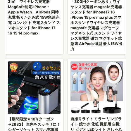
3in1 ワイヤレス充電器
「300円クーポンあり」ワイ
MagSafe対応 iPhone・
ヤレス充電器 magsafe充電器
Apple Watch・AirPods 同時
スタンド for iPhone17 16
充電 折りたたみ式 15W急速充
iPhone 15 pro max plus スマ
電 コンパクト 充電スタンド ス
ホスタンドワイヤレス充電器
マホスタンド for iPhone 17
magsafe 充電器 マグセーフ
16 15 14 pro max
マグネット式 スタンド ワイヤ
レス充電器 磁力 マグネット式
急速 AirPods 薄型 最大15W出
力
自撮りライト ミラー リングラ
【期間限定★10%クーポン
イト 鏡つき 化粧 撮影用 自撮
→2682】 車内をスッキリに！
り ビデオ LEDライト おしゃれ
シガーソケット スマホ充電器