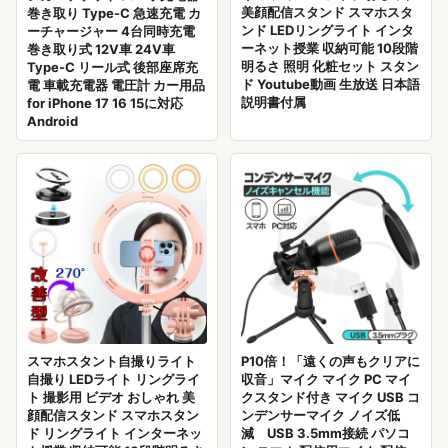
美顔配信スタンド スマホスタ
巻き取り Type-C 急速充電 カ
ンド LEDリングライト インタ
ーチャージャー 4台同時充電
ーネット授業 収納可能 10段階
巻き取り式 12V車 24V車
明るさ 照明 化粧セット スタン
Type-C リール式 後部座席充
ド Youtube動画 生放送 日本語
電 車載充電器 電圧計 カー用品
説明書付属
for iPhone 17 16 15に対応
Android
スマホスタント自撮りライト
P10倍！「遠くの声もクリアに
自撮り LEDライト リングライ
収音」マイク マイク PC マイ
ト 撮影用 ビデオ おしゃれ 美
クスタンド付き マイク USB コ
顔配信スタンド スマホスタン
ンデンサーマイク ノイズ低
ド リングライト インターネッ
減 USB 3.5mm接続 パソコ