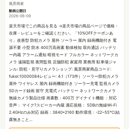
風景商家
動画公開日
2026-06-09
楽天市場でこの商品を見る →楽天市場の商品ページで価格・
在庫・レビューをご確認ください。「10%OFFクーポンあ
り」改善型 防犯カメラ 屋外 ソーラー 屋内 録画機能付き 電
源不要 小型 防水 400万高画素 動体検知 双向通話 バッテリ
ー内蔵 アラーム通知 暗視モード フルカラー ネットワークカ
メラ 遠隔監視 夜間監視 店舗防犯 家庭用 業務用 駐車場ジャ
ンル: 防犯・見守りカメラショップ: 風景商家商品コード:
fukei:10000084レビュー: 4.1（173件）ソーラー防犯カメラ
屋外 ワイヤレス 屋内 録画機能付き ソーラー充電 監視カメラ
SDカード録画 留守 充電式 バッテリー ネットワークカメラ
無線カメラ製品仕様 画素数：400万 デイナイト機能 ：対応
音声： マイク?スピーカー内蔵 適応規格： 5DBの無線Wi-Fi
2.4GHzのみ対応 録画：3840*2160 動作環境：-22~55℃(結
露無きこと...