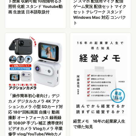
ト授業 収納可能 10段階明るさ
ン スマホ 配信用マイク 配信
照明 化粧 スタンド Youtube動
ゲーム実況 配信セット マイク
画 生放送 日本語取扱付
セット テレワーク スタンド
Windows Mac 対応 コンパク
ト
「操作簡単初心者向け」デジ
カメ デジタルカメラ 4K アク
ションカメラ 小型 SDカード対
応 180°回転画面 自撮り 動画
撮影 オートフォーカス 録画録
経営メモ 16年の起業家人生
音 1080P 手ブレ補正 携帯便利
で得た知見
ビデオカメラ Vlogカメラ 卒業
修学 vlog/YouTube/Webカメ