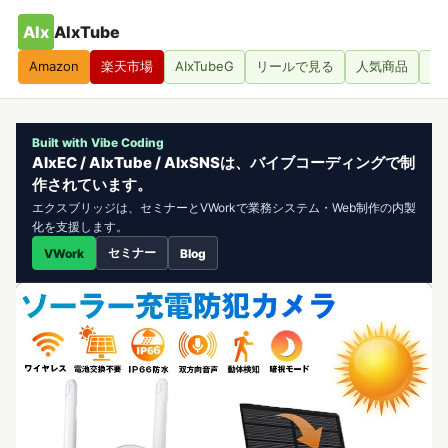
AIx
AIxTube
Amazon
楽天市場
AIxTubeG
リールで見る
人気商品
人
Built with Vibe Coding
AIxEC / AIxTube / AIxSNSは、バイブコーディングで制
作されています。
エクスブリッジは、セミナーとVWorkで業務システム・Web制作の内製
化を支援します。
セミナー
VWork
Blog