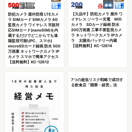
【欠品中】防犯カメラ 屋外 ワ
防犯カメラ 屋外防雨 LTEカメ
イヤレス ソーラー充電 Wifi
ラ SIMカード SIMカメラ 4G
カメラ SDカード録画 防水
監視カメラ ワイヤレス 市販対
200万画素 工事不要監視カメ
応SIMカード(nanoSIM)を内
ラ ネットワークカメラ IPカメ
蔵するだけでどこからでも遠
ラ 太陽光バッテリー内蔵
隔監視可能\(PC、スマホ)
【送料無料】KC-12614
microSDカード録画 防水 500
万画素 ネットワークカメラ IP
カメラ スマホで簡単アクセス
【送料無料】KC-12612
7つの超低リスク戦略で成功す
る飲食店「開業・経営」法