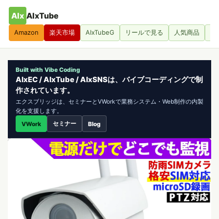
AIx
AIxTube
Amazon
楽天市場
AIxTubeG
リールで見る
人気商品
人
Built with Vibe Coding
AIxEC / AIxTube / AIxSNSは、バイブコーディングで制
作されています。
エクスブリッジは、セミナーとVWorkで業務システム・Web制作の内製
化を支援します。
セミナー
VWork
Blog