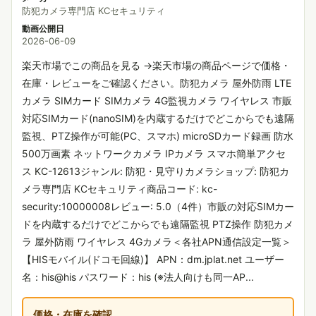
防犯カメラ専門店 KCセキュリティ
動画公開日
2026-06-09
楽天市場でこの商品を見る →楽天市場の商品ページで価格・
在庫・レビューをご確認ください。防犯カメラ 屋外防雨 LTE
カメラ SIMカード SIMカメラ 4G監視カメラ ワイヤレス 市販
対応SIMカード(nanoSIM)を内蔵するだけでどこからでも遠隔
監視、PTZ操作が可能(PC、スマホ) microSDカード録画 防水
500万画素 ネットワークカメラ IPカメラ スマホ簡単アクセ
ス KC-12613ジャンル: 防犯・見守りカメラショップ: 防犯カ
メラ専門店 KCセキュリティ商品コード: kc-
security:10000008レビュー: 5.0（4件）市販の対応SIMカー
ドを内蔵するだけでどこからでも遠隔監視 PTZ操作 防犯カメ
ラ 屋外防雨 ワイヤレス 4Gカメラ＜各社APN通信設定一覧＞
【HISモバイル(ドコモ回線)】 APN：dm.jplat.net ユーザー
名：his@his パスワード：his (※法人向けも同一AP...
価格・在庫を確認