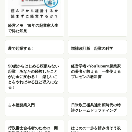
経営メモ 16年の起業家人生
で得た知見
農で起業する！
増補改訂版 起業の科学
50歳からはじめる頑張らない
経営学者×YouTuber×起業家
起業 あなたの経験したこと
の著者が教える 一生使える
がお金に変わる！ 楽しいこ
プレゼンの教科書
とをやればやるほど収入にな
る！
古本屋開業入門
日米欧三極共通出願時代の特
許クレームドラフティング
行政書士合格者のための 開
はじめの一歩を踏み出そう改