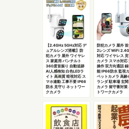
【2.4GHz 5GHz対応 デ
防犯カメラ 屋外 
ュアルレンズ搭載】防
2レンズ WiFi 2.4G
犯カメラ 屋外 ワイヤレ
対応 ワイヤレス 
ス 家庭用 パンチルト
カメラ スマホ対応
360度首振り 自動追跡
操作 双方向通話 
AI人感検知 白色LEDラ
能 IP66防水 監視
イト 高画質 暗視対応 ス
ペットカメラ 高齢
マホ連動 工事不要 IP66
ランダ 駐車場 玄関
防水 見守り ネットワー
カメラ 留守番対策
クカメラ
トワークカメラ