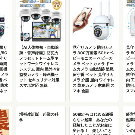
首振り
【AI人体検知・自動追
見守りカメラ 防犯カメ
見守
/5G
跡・音声録画】防犯カ
ラ 300万画素 5GHz ベ
ラ 5
見守り
メラセットドーム型ネ
ビーモニター ベビーカ
ビー
 遠隔
ットワークワイヤレス
メラ ペットカメラ ドー
メラ
録画機
システム 屋内 屋外 4台
ムカメラ 自動追跡 追尾
ムカ
カメラ
監視カメラ・録画機セ
留守番 ペット 見守りカ
留守
者 ベ
ット セキュリティ対策
メラ 介護 屋内 ワイヤレ
内 
 防水
スマホ対応 無線
ス 防犯カメラ 家庭用 ス
防犯
 ネッ
マホ 会話
スマ
増補改訂版 起業の科
50歳からはじめる頑張
経営学
学
らない起業 あなたの
起業
経験したことがお金に
る 
変わる！ 楽しいこと
ンの