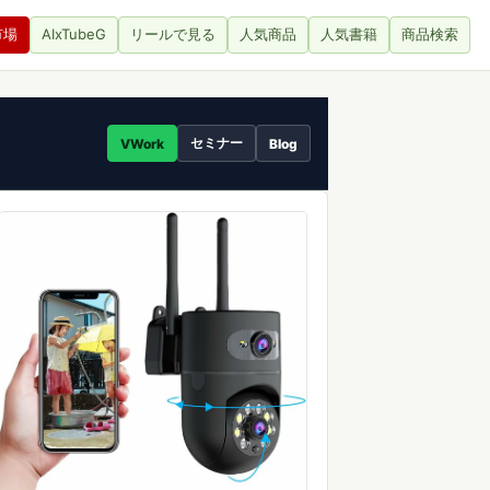
市場
AIxTubeG
リールで見る
人気商品
人気書籍
商品検索
セミナー
VWork
Blog