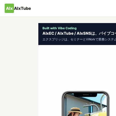
AIx
AIxTube
Built with Vibe Coding
AIxEC / AIxTube / AIxSNSは
エクスブリッジは、セミナーとVWorkで業務システ