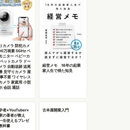
りカメラ 防犯カメ
00万画素 5GHz ベ
モニター ベビーカ
 ペットカメラ ドー
経営メモ 16年の起業
メラ 自動追跡 追尾
家人生で得た知見
番 見守りカメラ 屋
工事不要 ワイヤレス
カメラ 家庭用 小型
ホ 会話 通話
者×YouTuber×
古本屋開業入門
家の著者が教え
一生使えるプレゼ
教科書