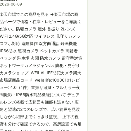
2026-06-09
楽天市場でこの商品を見る →楽天市場の商
品ページで価格・在庫・レビューをご確認く
ださい。防犯カメラ 屋外 首振り 2レンズ
WiFi 2.4G/5G対応 ワイヤレス 見守りカメラ
スマホ対応 遠隔操作 双方向通話 録画機能
IP66防水 監視カメラ ペットカメラ 高齢者
ベランダ 駐車場 玄関 防水カメラ 留守番対策
ネットワークカメラジャンル: 防犯・見守り
カメラショップ: WEILAILIFE防犯カメラ楽天
市場店商品コード: weilailife:10000101レビ
ュー: 4.0（1件）首振り追跡・フルカラー夜
間撮影・IP66防水商品機能について デュア
ルレンズ搭載で広範囲も細部も逃さない 広
角と望遠の2つのレンズで、広い範囲を見渡
しながら細部までくっきり監視。 上下の視
野も分けて確認できるので、高所設置でも足