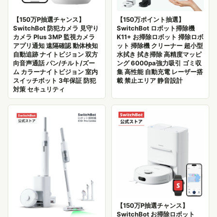
【150万P抽選チャンス】
【150万ポイント抽選】
SwitchBot 防犯カメラ 見守り
SwitchBot ロボット掃除機
カメラ Plus 3MP 監視カメラ
K11+ お掃除ロボット 掃除ロボ
アプリ通知 遠隔確認 動体検知
ット 掃除機 クリーナー 超小型
自動追跡 ナイトビジョン 双方
水拭き 拭き掃除 高精度マッピ
向音声通話 パン/チルト/ズー
ング 6000pa強力吸引 ゴミ収
ム カラーナイトビジョン 室内
集 高性能 自動充電 レーザー搭
スイッチボット 3年保証 防犯
載 禁止エリア 静音設計
対策 セキュリティ
【150万P抽選チャンス】
SwitchBot お掃除ロボット