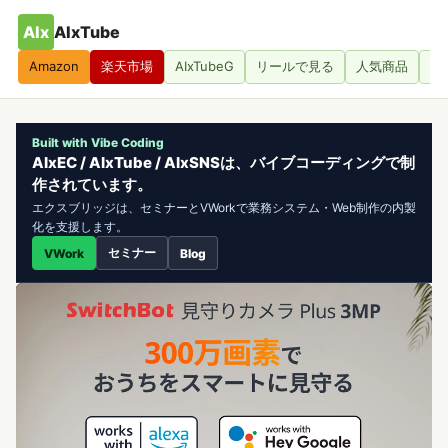
AIx
AIxTube
Amazon
楽天市場
AIxTubeG
リールで見る
人気商品
人
Built with Vibe Coding
AIxEC / AIxTube / AIxSNSは、バイブコーディングで制
作されています。
エクスブリッジは、セミナーとVWorkで業務システム・Web制作の内製
化を支援します。
セミナー
VWork
Blog