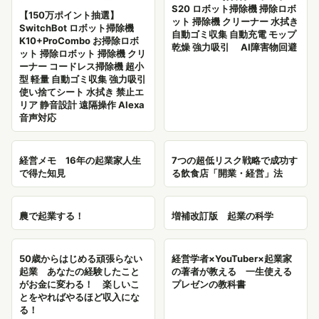
S20 ロボット掃除機 掃除ロボ
【150万ポイント抽選】
ット 掃除機 クリーナー 水拭き
SwitchBot ロボット掃除機
自動ゴミ収集 自動充電 モップ
K10+ProCombo お掃除ロボ
乾燥 強力吸引 AI障害物回避
ット 掃除ロボット 掃除機 クリ
ーナー コードレス掃除機 超小
型 軽量 自動ゴミ収集 強力吸引
使い捨てシート 水拭き 禁止エ
リア 静音設計 遠隔操作 Alexa
音声対応
経営メモ 16年の起業家人生
7つの超低リスク戦略で成功す
で得た知見
る飲食店「開業・経営」法
農で起業する！
増補改訂版 起業の科学
50歳からはじめる頑張らない
経営学者×YouTuber×起業家
起業 あなたの経験したこと
の著者が教える 一生使える
がお金に変わる！ 楽しいこ
プレゼンの教科書
とをやればやるほど収入にな
る！