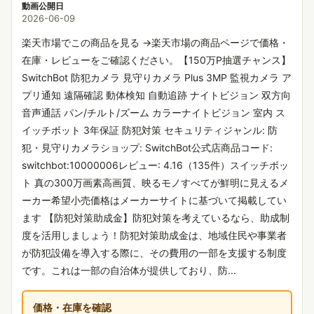
動画公開日
2026-06-09
楽天市場でこの商品を見る →楽天市場の商品ページで価格・
在庫・レビューをご確認ください。【150万P抽選チャンス】
SwitchBot 防犯カメラ 見守りカメラ Plus 3MP 監視カメラ ア
プリ通知 遠隔確認 動体検知 自動追跡 ナイトビジョン 双方向
音声通話 パン/チルト/ズーム カラーナイトビジョン 室内 ス
イッチボット 3年保証 防犯対策 セキュリティジャンル: 防
犯・見守りカメラショップ: SwitchBot公式店商品コード:
switchbot:10000006レビュー: 4.16（135件）スイッチボッ
ト 真の300万画素高画質、映るモノすべてが鮮明に見えるメ
ーカー希望小売価格はメーカーサイトに基づいて掲載してい
ます 【防犯対策助成金】防犯対策を考えているなら、助成制
度を活用しましょう！防犯対策助成金は、地域住民や事業者
が防犯設備を導入する際に、その費用の一部を支援する制度
です。これは一部の自治体が提供しており、防...
価格・在庫を確認