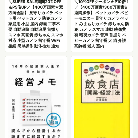
＼SUPER SALE期間20%OFF
＼10%OFFクーポン★P10倍！
＆P5倍UP／【400万画素★双
／【400万画素/300万画素&
方向会話】 見守りカメラ ペッ
遠隔操作】 ペットカメラ ベビ
ト用 ペットカメラ 防犯カメラ
ーモニター 見守りカメラ ペッ
家庭用 小型 屋内 録画 工事不
ト みまもりカメラ 赤ちゃん 防
要 自動追跡 自動追尾 首振り
犯 カメラ スマホ 連動 映像共
スマホ 高画質 赤ちゃん スマホ
有 暗視カメラ 音声 首振り ベ
対応 小型カメラ 留守番 WiFi
ビーカメラ 留守番 犬 猫 介護
接続 簡単操作 動体検知 通知
高齢者 老人 室内