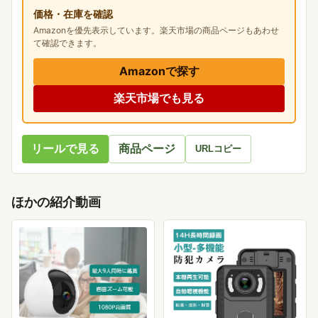
価格・在庫を確認
Amazonを優先表示しています。楽天市場の商品ページもあわせ
て確認できます。
Amazonで探す
楽天市場でも見る
リールで見る
商品ページ
URLコピー
ほかの紹介動画