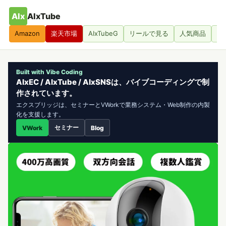
AIx
AIxTube
Amazon
楽天市場
AIxTubeG
リールで見る
人気商品
人
Built with Vibe Coding
AIxEC / AIxTube / AIxSNSは、バイブコーディングで制
作されています。
エクスブリッジは、セミナーとVWorkで業務システム・Web制作の内製
化を支援します。
セミナー
VWork
Blog