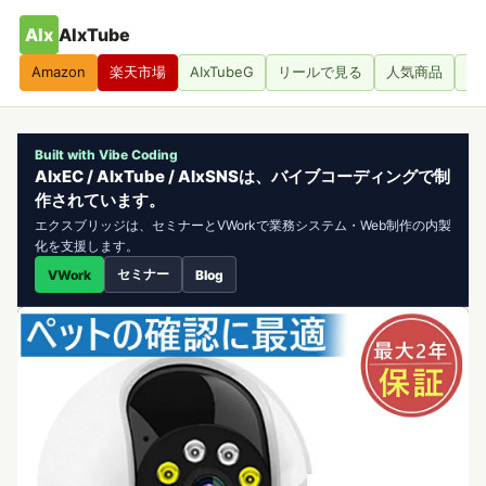
AIx
AIxTube
Amazon
楽天市場
AIxTubeG
リールで見る
人気商品
人
Built with Vibe Coding
AIxEC / AIxTube / AIxSNSは、バイブコーディングで制
作されています。
エクスブリッジは、セミナーとVWorkで業務システム・Web制作の内製
化を支援します。
セミナー
VWork
Blog