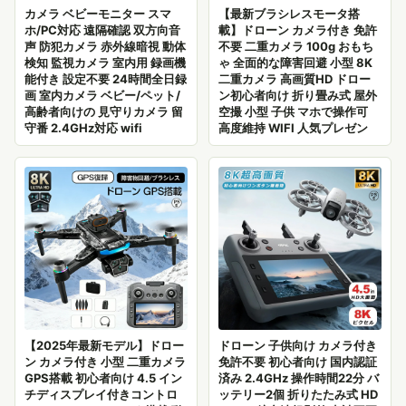
カメラ ベビーモニター スマ
【最新ブラシレスモータ搭
ホ/PC対応 遠隔確認 双方向音
載】ドローン カメラ付き 免許
声 防犯カメラ 赤外線暗視 動体
不要 二重カメラ 100g おもち
検知 監視カメラ 室内用 録画機
ゃ 全面的な障害回避 小型 8K
能付き 設定不要 24時間全日録
二重カメラ 高画質HD ドロー
画 室内カメラ ベビー/ペット/
ン初心者向け 折り畳み式 屋外
高齢者向けの 見守りカメラ 留
空撮 小型 子供 マホで操作可
守番 2.4GHz対応 wifi
高度維持 WIFI 人気プレゼン
【2025年最新モデル】ドロー
ドローン 子供向け カメラ付き
ン カメラ付き 小型 二重カメラ
免許不要 初心者向け 国内認証
GPS搭載 初心者向け 4.5 イン
済み 2.4GHz 操作時間22分 バ
チディスプレイ付きコントロ
ッテリー2個 折りたたみ式 HD