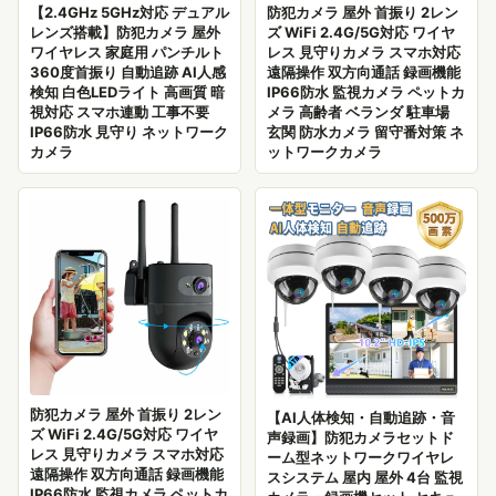
【2.4GHz 5GHz対応 デュアル
防犯カメラ 屋外 首振り 2レン
レンズ搭載】防犯カメラ 屋外
ズ WiFi 2.4G/5G対応 ワイヤ
ワイヤレス 家庭用 パンチルト
レス 見守りカメラ スマホ対応
360度首振り 自動追跡 AI人感
遠隔操作 双方向通話 録画機能
検知 白色LEDライト 高画質 暗
IP66防水 監視カメラ ペットカ
視対応 スマホ連動 工事不要
メラ 高齢者 ベランダ 駐車場
IP66防水 見守り ネットワーク
玄関 防水カメラ 留守番対策 ネ
カメラ
ットワークカメラ
防犯カメラ 屋外 首振り 2レン
【AI人体検知・自動追跡・音
ズ WiFi 2.4G/5G対応 ワイヤ
声録画】防犯カメラセットド
レス 見守りカメラ スマホ対応
ーム型ネットワークワイヤレ
遠隔操作 双方向通話 録画機能
スシステム 屋内 屋外 4台 監視
IP66防水 監視カメラ ペットカ