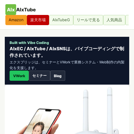
AIx
AIxTube
Amazon
楽天市場
AIxTubeG
リールで見る
人気商品
人
Built with Vibe Coding
AIxEC / AIxTube / AIxSNSは、バイブコーディングで制
作されています。
エクスブリッジは、セミナーとVWorkで業務システム・Web制作の内製
化を支援します。
セミナー
VWork
Blog