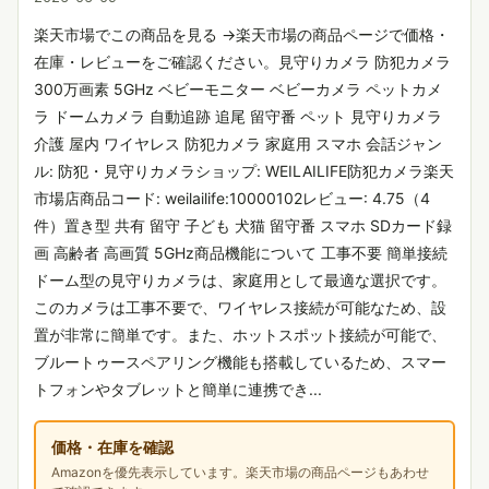
楽天市場でこの商品を見る →楽天市場の商品ページで価格・
在庫・レビューをご確認ください。見守りカメラ 防犯カメラ
300万画素 5GHz ベビーモニター ベビーカメラ ペットカメ
ラ ドームカメラ 自動追跡 追尾 留守番 ペット 見守りカメラ
介護 屋内 ワイヤレス 防犯カメラ 家庭用 スマホ 会話ジャン
ル: 防犯・見守りカメラショップ: WEILAILIFE防犯カメラ楽天
市場店商品コード: weilailife:10000102レビュー: 4.75（4
件）置き型 共有 留守 子ども 犬猫 留守番 スマホ SDカード録
画 高齢者 高画質 5GHz商品機能について 工事不要 簡単接続
ドーム型の見守りカメラは、家庭用として最適な選択です。
このカメラは工事不要で、ワイヤレス接続が可能なため、設
置が非常に簡単です。また、ホットスポット接続が可能で、
ブルートゥースペアリング機能も搭載しているため、スマー
トフォンやタブレットと簡単に連携でき...
価格・在庫を確認
Amazonを優先表示しています。楽天市場の商品ページもあわせ