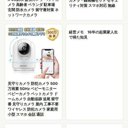
カメラ・録画機セット セキュ
メラ 高齢者 ベランダ 駐車場
リティ対策 スマホ対応 無線
玄関 防水カメラ 留守番対策 ネ
ットワークカメラ
経営メモ 16年の起業家人生
で得た知見
見守りカメラ 防犯カメラ 500
万画素 5GHz ベビーモニター
ベビーカメラ ペットカメラ ド
ームカメラ 自動追跡 追尾 留守
番 見守りカメラ 屋内 工事不要
ワイヤレス 防犯カメラ 家庭用
小型 スマホ 会話 通話