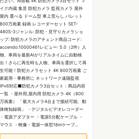
ださい。AI搭載 4K 防犯カメラ3台セット マ
イク内蔵 集音 防犯カメラ 監視カメラ 屋外
屋内 選べる ドーム型 車上荒らし バレット
800万画素 録画 レコーダーセット SET-
480S-3ジャンル: 防犯・見守りカメラショ
ップ: 防犯カメラのアチェンド商品コード:
accendo:10000461レビュー: 5.0（2件）人
物、車両を最新AIがリアルタイムに自動検
出！さらに再生時も人物、車両を選択して再
生可能！防犯カメラセット 4K 800万画素 ご
家庭用・事務所に ネットワーク遠隔監視
IPv6対応■防犯カメラ3台セット：商品内容
一覧 ・屋外用,屋内用 防犯カメラ 4K（800
万画素） 「最大カメラ4台まで接続可能、動
体検知録画」 ・デジタルビデオレコーダー
・電源アダプター ・電源5分配ケーブル ・
マウス ・映像・電源一体型18mケーブ...