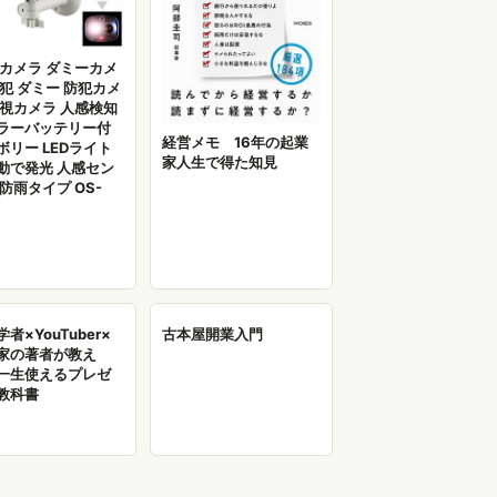
 カメラ ダミーカメ
防犯 ダミー 防犯カメ
監視カメラ 人感検知
ラーバッテリー付
経営メモ 16年の起業
ボリー LEDライト
家人生で得た知見
動で発光 人感セン
 防雨タイプ OS-
F
者×YouTuber×
古本屋開業入門
家の著者が教え
一生使えるプレゼ
教科書