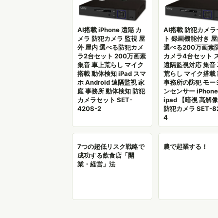
AI搭載 iPhone 遠隔 カ
AI搭載 防犯カメラ
メラ 防犯カメラ 監視 屋
ト 録画機能付き 
外 屋内 選べる防犯カメ
選べる200万画素
ラ2台セット 200万画素
カメラ4台セット 
集音 車上荒らし マイク
遠隔監視対応 集音
搭載 動体検知 iPad スマ
荒らし マイク搭載
ホ Android 遠隔監視 家
事務所の防犯 モー
庭 事務所 動体検知 防犯
ンセンサー iPhone
カメラセット SET-
ipad 【暗視 高解
420S-2
防犯カメラ SET-8
4
7つの超低リスク戦略で
農で起業する！
成功する飲食店「開
業・経営」法