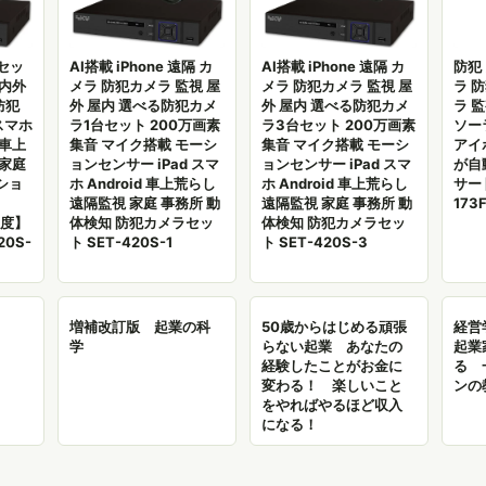
セッ
AI搭載 iPhone 遠隔 カ
AI搭載 iPhone 遠隔 カ
防犯
屋内外
メラ 防犯カメラ 監視 屋
メラ 防犯カメラ 監視 屋
ラ 
防犯
外 屋内 選べる防犯カメ
外 屋内 選べる防犯カメ
ラ 
スマホ
ラ1台セット 200万画素
ラ3台セット 200万画素
ソー
 車上
集音 マイク搭載 モーシ
集音 マイク搭載 モーシ
アイ
 家庭
ョンセンサー iPad スマ
ョンセンサー iPad スマ
が自
ショ
ホ Android 車上荒らし
ホ Android 車上荒らし
サー
遠隔監視 家庭 事務所 動
遠隔監視 家庭 事務所 動
173
像度】
体検知 防犯カメラセッ
体検知 防犯カメラセッ
20S-
ト SET-420S-1
ト SET-420S-3
増補改訂版 起業の科
50歳からはじめる頑張
経営学
学
らない起業 あなたの
起業
経験したことがお金に
る 
変わる！ 楽しいこと
ンの
をやればやるほど収入
になる！