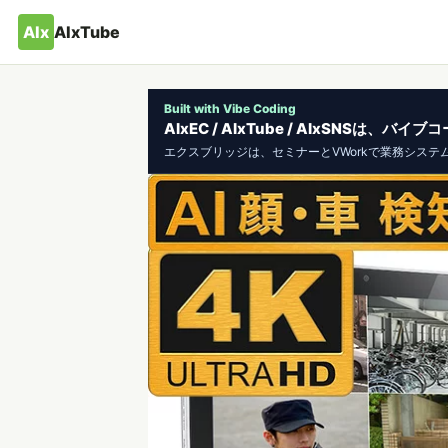
AIx
AIxTube
Built with Vibe Coding
AIxEC / AIxTube / AIxSNSは
エクスブリッジは、セミナーとVWorkで業務システ