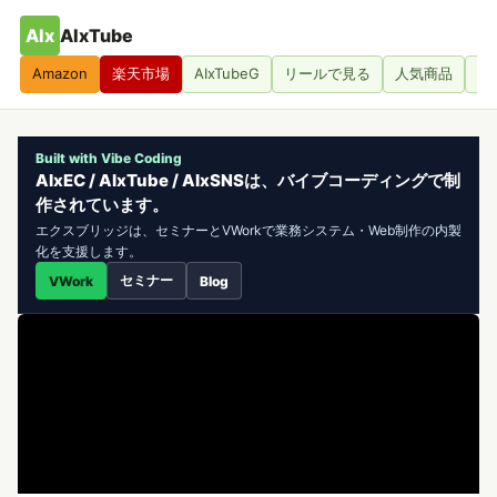
AIx
AIxTube
Amazon
楽天市場
AIxTubeG
リールで見る
人気商品
人
Built with Vibe Coding
AIxEC / AIxTube / AIxSNSは、バイブコーディングで制
作されています。
エクスブリッジは、セミナーとVWorkで業務システム・Web制作の内製
化を支援します。
セミナー
VWork
Blog