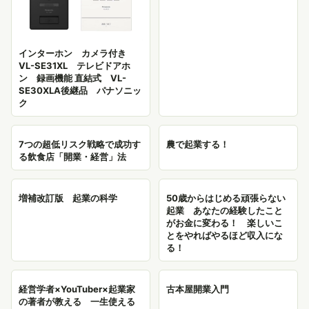
インターホン カメラ付き
VL-SE31XL テレビドアホ
ン 録画機能 直結式 VL-
SE30XLA後継品 パナソニッ
ク
7つの超低リスク戦略で成功す
農で起業する！
る飲食店「開業・経営」法
増補改訂版 起業の科学
50歳からはじめる頑張らない
起業 あなたの経験したこと
がお金に変わる！ 楽しいこ
とをやればやるほど収入にな
る！
経営学者×YouTuber×起業家
古本屋開業入門
の著者が教える 一生使える