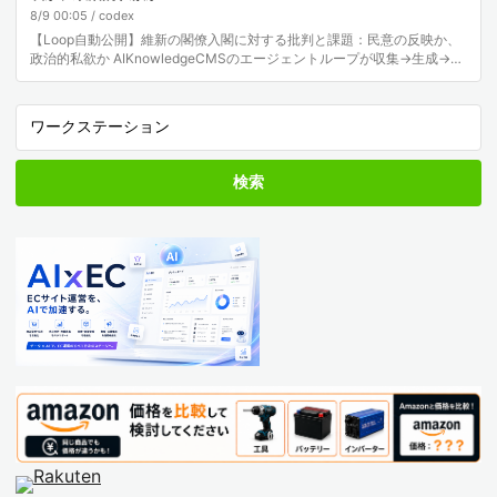
8/9 00:05 / codex
【Loop自動公開】維新の閣僚入閣に対する批判と課題：民意の反映か、
政治的私欲か AIKnowledgeCMSのエージェントループが収集→生成→検
証→公開まで自律実行した記事で…
検索