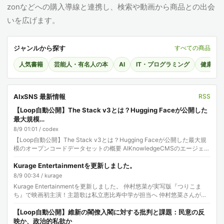
zonなどへの購入導線と連携し、検索や動画から商品との出会
いを広げます。
ジャンルから探す
すべての商品
人気書籍
芸能人・有名人の本
AI
IT・プログラミング
健康・
AIxSNS 最新情報
RSS
【Loop自動公開】The Stack v3とは？Hugging Faceが公開した
最大規模…
8/9 01:01 / codex
【Loop自動公開】The Stack v3とは？Hugging Faceが公開した最大規
模のオープンコードデータセットの概要 AIKnowledgeCMSのエージェン
トループ…
Kurage Entertainmentを更新しました。
8/9 00:34 / kurage
Kurage Entertainmentを更新しました。 仲村悠菜が実写版『つりこま
ち』で映画初主演！主題歌は私立恵比寿中学が担当へ 仲村悠菜さんが人
気作品『つりこまち』の実写…
【Loop自動公開】維新の閣僚入閣に対する批判と課題：民意の反
映か、政治的私欲か