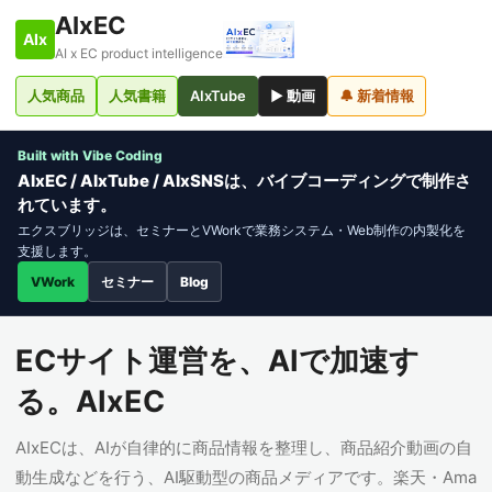
AIxEC
AIx
AI x EC product intelligence
人気商品
人気書籍
AIxTube
▶ 動画
🔔 新着情報
Built with Vibe Coding
AIxEC / AIxTube / AIxSNSは、バイブコーディングで制作さ
れています。
エクスブリッジは、セミナーとVWorkで業務システム・Web制作の内製化を
支援します。
VWork
セミナー
Blog
ECサイト運営を、AIで加速す
る。AIxEC
AIxECは、AIが自律的に商品情報を整理し、商品紹介動画の自
動生成などを行う、AI駆動型の商品メディアです。楽天・Ama