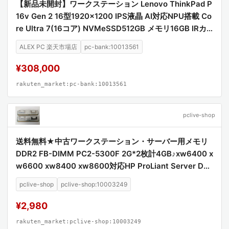
【新品未開封】ワークステーション Lenovo ThinkPad P
16v Gen 2 16型1920x1200 IPS液晶 AI対応NPU搭載 Co
re Ultra 7(16コア) NVMeSSD512GB メモリ16GB IRカ
メラ顔認証+指紋認証 Wi-Fi6E+Bluetooth5.3 Type-C+
ALEX PC 楽天市場店
pc-bank:10013561
Thunderbolt4 テンキー キーボードバックライト HDMI
Windows11
¥308,000
rakuten_market:pc-bank:10013561
pclive-shop
送料無料★中古ワークステーション・サーバー用メモリ
DDR2 FB-DIMM PC2-5300F 2G*2枚計4GB♪xw6400 x
w6600 xw8400 xw8600対応HP ProLiant Server DL
サーバシリーズ DL360G5、DL380G5、ML350G5、ML
pclive-shop
pclive-shop:10003249
370G5等対応【中古】【中古メモリ】【安心保証】【激
安】
¥2,980
rakuten_market:pclive-shop:10003249