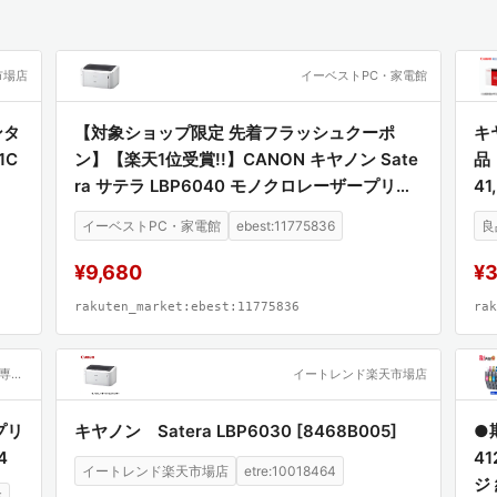
市場店
イーベストPC・家電館
ンタ
【対象ショップ限定 先着フラッシュクーポ
キ
1C
ン】【楽天1位受賞!!】CANON キヤノン Sate
品（
ra サテラ LBP6040 モノクロレーザープリン
41
ター A4対応 LBP6040
イーベストPC・家電館
ebest:11775836
良
¥9,680
¥3
rakuten_market:ebest:11775836
rak
Joshin web 家電とPCの大型専門店
イートレンド楽天市場店
プリ
キヤノン Satera LBP6030 [8468B005]
●
4
41
イートレンド楽天市場店
etre:10018464
ジ 