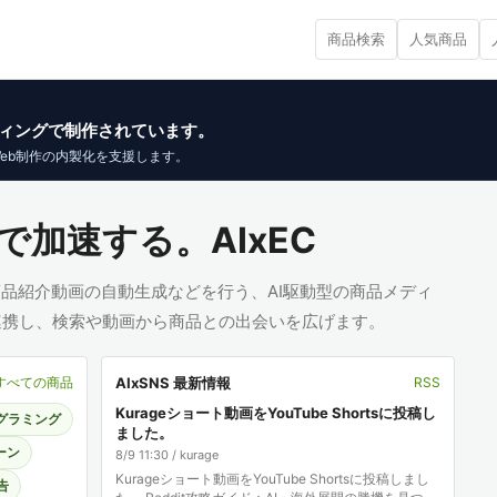
商品検索
人気商品
イブコーディングで制作されています。
Web制作の内製化を支援します。
で加速する。AIxEC
、商品紹介動画の自動生成などを行う、AI駆動型の商品メディ
と連携し、検索や動画から商品との出会いを広げます。
AIxSNS 最新情報
すべての商品
RSS
Kurageショート動画をYouTube Shortsに投稿し
ログラミング
ました。
ーン
8/9 11:30 / kurage
Kurageショート動画をYouTube Shortsに投稿しまし
告