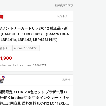
新着順に表示
良品トナー
ヤノン トナーカートリッジ042 純正品・新
0466C001・CRG-042）（Satera LBP4
, LBP441e, LBP442, LBP443i 対応）
品トナー
r-toner:10004771
1,900
uten_market:r-toner:10004771
彩天地
期間限定！LC412 4色セット ブラザー用 LC
2-4PK brother互換 互換 インク カートリッ
純正と同容量 送料無料 (LC412 LC412XL-4