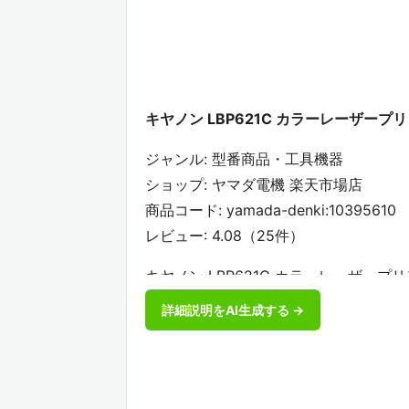
キヤノン LBP621C カラーレーザープリン
ジャンル: 型番商品・工具機器
ショップ: ヤマダ電機 楽天市場店
商品コード: yamada-denki:10395610
レビュー: 4.08（25件）
キヤノン LBP621C カラーレーザープリ
手軽エントリーモデル。●連続印刷18
詳細説明をAI生成する →
を装備。【仕様】用紙サイズ 最大幅：A4プ
mm×長さ 127.0mm - 355.6m
テートメント、ユーザー定義サイズ(幅76.2mm
通紙、厚紙、再生紙、郵便ハガキ、往復