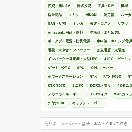
投資・新NISA
株式投資
工具・DIY
機械
型番商品
マキタ
HiKOKI
測定器
ルータ
NAS・UPS
トレカ
美容・コスメ
サプリ
Amazon日用品・飲料
消耗品・まとめ買い
ポータブル電源・防災電源
車中泊・キャンプ電源
電菱・未来舎インバーター
独立電源・太陽光
インバーター発電機・大型UPS
AI PC・ゲーミン
ゲーミングPC
GPU
GPUサーバー
AIワークステーション
RTX
RTX 5090
RT
RTX 5070
ミニPC
DDR5メモリ
4Kモニ
メカニカルキーボード
USBマイク
Webカメ
外付けSSD
キャプチャーボード