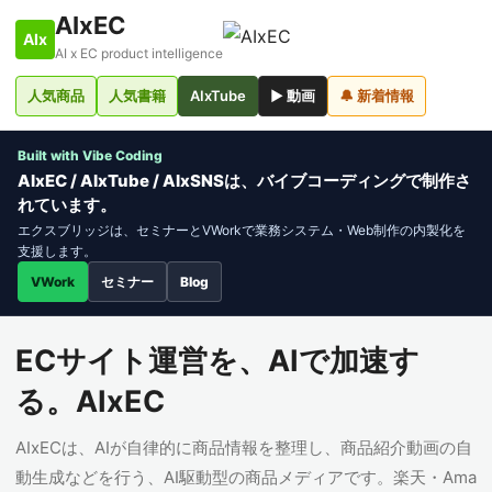
AIxEC
AIx
AI x EC product intelligence
人気商品
人気書籍
AIxTube
▶ 動画
🔔 新着情報
Built with Vibe Coding
AIxEC / AIxTube / AIxSNSは、バイブコーディングで制作さ
れています。
エクスブリッジは、セミナーとVWorkで業務システム・Web制作の内製化を
支援します。
VWork
セミナー
Blog
ECサイト運営を、AIで加速す
る。AIxEC
AIxECは、AIが自律的に商品情報を整理し、商品紹介動画の自
動生成などを行う、AI駆動型の商品メディアです。楽天・Ama