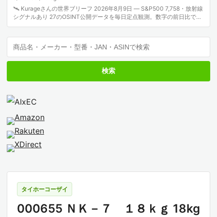
🛰️ Kurageさんの世界ブリーフ 2026年8月9日 — S&P500 7,758・放射線
シグナルあり 27のOSINT公開データを毎日定点観測。数字の前日比で世
界を読みま…
検索
タイホーコーザイ
000655 ＮＫ－７ １８ｋｇ 18kg