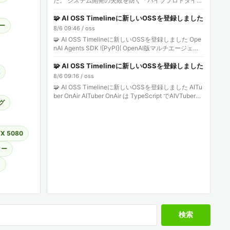
た。 システム開発の失敗を防ぐ「バイブプロトタイ
プ」の正体 Kurage動画: YouTube Shorts:…
🧩 AI OSS Timelineに新しいOSSを登録しました
ー
8/6 09:46 / oss
🧩 AI OSS Timelineに新しいOSSを登録しました Ope
nAI Agents SDK ![PyPI]( OpenAI版マルチエージェン
ト構築SDK。OpenAI …
🧩 AI OSS Timelineに新しいOSSを登録しました
8/6 09:16 / oss
🧩 AI OSS Timelineに新しいOSSを登録しました AITu
ber OnAir AITuber OnAir は TypeScript でAIVTuber構
グ
築。チャッ…
X 5080
ター
ラ
検索