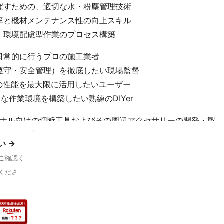
ばすための、適切な水・粉塵管理技術
率と機材メンテナンス性の向上スキル
、環境配慮型作業のプロセス構築
日常的に行うプロの施工業者
遵守・安全管理）を徹底したい現場監督
その性能を最大限に活用したいユーザー
な作業環境を構築したい熟練のDIYer
ショナル向けの切断工具およびその周辺アクセサリーの開発・製
り、建設・土木現場の過酷なニーズに応えるための高精度な
い →
性は、単なる道具の製造に留まらず、作業者の安全と作業効
ご確認く
の制御」という視点にあります。他の製品群においても、ユ
くださ
、エンジニアリング重視の姿勢が貫かれています。
はNK-125MA専用設計である点が決定的な違いです。汎用
」や「装着の不安定さ」を排除しており、特定の機材におけ