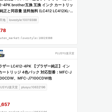
2-4PK brother互換 互換 インク カートリッ
純正と同容量 送料無料 (LC412 LC412XL-4
 LC412BK LC412C LC412M LC412Y LC41
天地
lovestyle:10019388
LBK LC412XLC LC412XLM LC412XLY MF
J7100CDW MFC-J7300CDW)
978
uten_market:lovestyle:10019388
PLUSYU楽天堂
ラザー LC412-4PK 【ブラザー純正】イン
カートリッジ 4色パック 対応型番：MFC-J
300CDW、MFC-J7100CDW他
LUSYU楽天堂
plusyu:10632196
,657