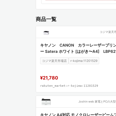
る最適解を提供しています。単なる「粉
性において、既存の安価な代替品とは一
商品一覧
本製品は、単なるアクセサリーの域を超
革する重要なコンポーネントです。導入
コジマ楽天
康を守ると同時に、後片付けの負担を軽
ロの現場において、安全性と効率性は相
キヤノン CANON カラーレーザープリ
るものであることを、この製品は証明し
ー Satera ホワイト [はがき〜A4] LBP62
須装備と言えるでしょう。
コジマ楽天市場店
r-kojima:11201529
¥21,780
rakuten_market:r-kojima:11201529
キヤノン A4対応 モノクロレーザービーム