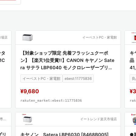
塵防止」という共通テーマを持ちながらも、その精度と信頼
線を画す、専用設計ならではの付加価値を持っています。
え、ダイヤモンドソーによる切断作業の「質」そのものを変
することで、作業現場の粉塵飛散を劇的に抑え、作業者の健
市場店
イーベストPC・家電館
減するという、実利的なメリットを即座に享受できます。プ
反するものではなく、適切なツールを用いることで両立でき
ンタ
【対象ショップ限定 先着フラッシュクーポ
キ
ています。手元に置くべき、プロフェッショナルのための必
1C
ン】【楽天1位受賞!!】CANON キヤノン Sate
品（
ra サテラ LBP6040 モノクロレーザープリン
41
ター A4対応 LBP6040
イーベストPC・家電館
ebest:11775836
良
¥9,680
¥3
rakuten_market:ebest:11775836
rak
Joshin web 家電とPCの大型専門店
イートレンド楽天市場店
プリ
キヤノン Satera LBP6030 [8468B005]
●