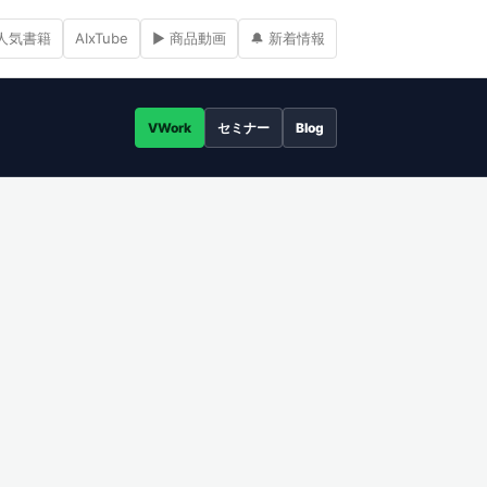
人気書籍
AIxTube
▶ 商品動画
🔔 新着情報
VWork
セミナー
Blog