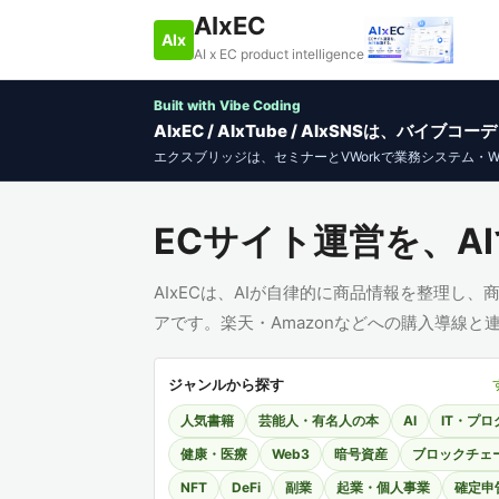
AIxEC
AIx
AI x EC product intelligence
Built with Vibe Coding
AIxEC / AIxTube / AIxSNSは、バ
エクスブリッジは、セミナーとVWorkで業務システム・
ECサイト運営を、AI
AIxECは、AIが自律的に商品情報を整理し
アです。楽天・Amazonなどへの購入導線
ジャンルから探す
人気書籍
芸能人・有名人の本
AI
IT・プ
健康・医療
Web3
暗号資産
ブロックチェ
NFT
DeFi
副業
起業・個人事業
確定申