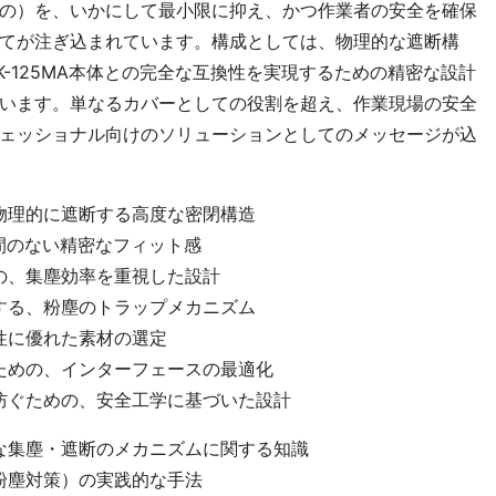
の）を、いかにして最小限に抑え、かつ作業者の安全を確保
てが注ぎ込まれています。構成としては、物理的な遮断構
-125MA本体との完全な互換性を実現するための精密な設計
います。単なるカバーとしての役割を超え、作業現場の安全
ェッショナル向けのソリューションとしてのメッセージが込
物理的に遮断する高度な密閉構造
隙間のない精密なフィット感
の、集塵効率を重視した設計
する、粉塵のトラップメカニズム
性に優れた素材の選定
ための、インターフェースの最適化
防ぐための、安全工学に基づいた設計
な集塵・遮断のメカニズムに関する知識
粉塵対策）の実践的な手法