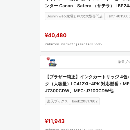
ンター Canon Satera （サテラ） LBP24
Joshin web 家電とPCの大型専門店
jism:1401560
¥40,480
rakuten_market:jism:14015605
楽天ブ
【ブラザー純正】インクカートリッジ 4色
ク（大容量）LC412XL-4PK 対応型番：MF
J7300CDW、MFC-J7100CDW他
楽天ブックス
book:20817802
¥11,943