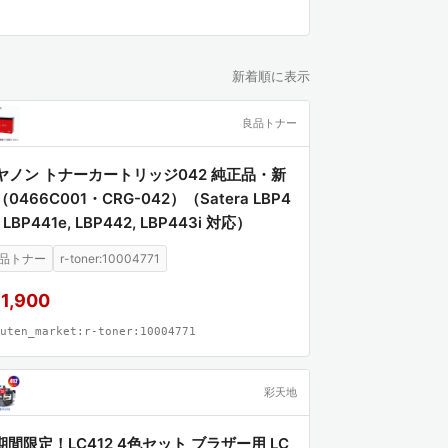
新着順に表示
良品トナー
ヤノン トナーカートリッジ042 純正品・新
0466C001・CRG-042）（Satera LBP4
, LBP441e, LBP442, LBP443i 対応）
品トナー
r-toner:10004771
1,900
uten_market:r-toner:10004771
彩天地
期間限定！LC412 4色セット ブラザー用 LC