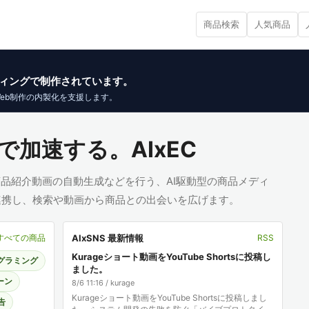
商品検索
人気商品
イブコーディングで制作されています。
Web制作の内製化を支援します。
で加速する。AIxEC
、商品紹介動画の自動生成などを行う、AI駆動型の商品メディ
と連携し、検索や動画から商品との出会いを広げます。
AIxSNS 最新情報
すべての商品
RSS
Kurageショート動画をYouTube Shortsに投稿し
ログラミング
ました。
ーン
8/6 11:16 / kurage
Kurageショート動画をYouTube Shortsに投稿しまし
告