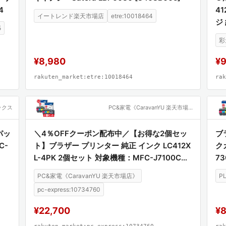
4
41
イートレンド楽天市場店
etre:10018464
ジ 
5
PK
彩
2X
C-
¥8,980
¥
rakuten_market:etre:10018464
rak
ックス
PC&家電《CaravanYU 楽天市場店》
パッ
＼4％OFFクーポン配布中／【お得な2個セッ
ブ
C-
ト】ブラザー プリンター 純正 インク LC412X
ク
L-4PK 2個セット 対象機種：MFC-J7100CD
7
W、MFC-J7300CDW
PC&家電《CaravanYU 楽天市場店》
P
pc-express:10734760
¥22,700
¥8