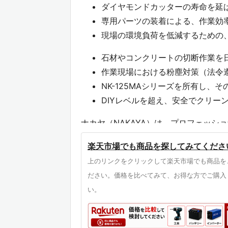
ダイヤモンドカッターの寿命を延
専用パーツの装着による、作業効
現場の環境負荷を低減するための
石材やコンクリートの切断作業を
作業現場における粉塵対策（法令
NK-125MAシリーズを所有し、
DIYレベルを超え、安全でクリーン
ナカヤ（NAKAYA）は、プロフェッ
造に特化したメーカーです。長年にわた
楽天市場でも商品を探してみてくださ
製品を提供し続けてきました。その専門
上のリンクをクリックして楽天市場でも商品を
率を同時に向上させるための「周辺環境
ださい。価格を比べてみて、お得な方でご購入
ーザーの使い勝手と安全性に妥協しない
い。
一般的な汎用型カバーと比較して、本製品
製品では避けられない「隙間からの漏れ