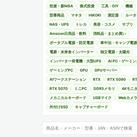
投資・新NISA
株式投資
工具・DIY
機械
型番商品
マキタ
HiKOKI
測定器
ルータ
NAS・UPS
トレカ
美容・コスメ
サプリ
Amazon日用品・飲料
消耗品・まとめ買い
ポータブル電源・防災電源
車中泊・キャンプ電源
電菱・未来舎インバーター
独立電源・太陽光
インバーター発電機・大型UPS
AI PC・ゲーミン
ゲーミングPC
GPU
GPUサーバー
AIワークステーション
RTX
RTX 5090
RT
RTX 5070
ミニPC
DDR5メモリ
4Kモニ
メカニカルキーボード
USBマイク
Webカメ
外付けSSD
キャプチャーボード