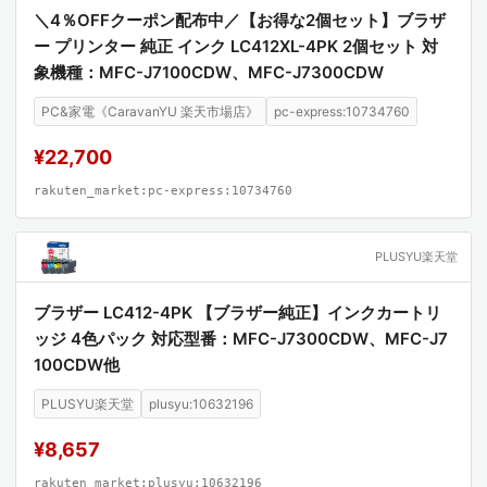
＼4％OFFクーポン配布中／【お得な2個セット】ブラザ
ー プリンター 純正 インク LC412XL-4PK 2個セット 対
象機種：MFC-J7100CDW、MFC-J7300CDW
PC&家電《CaravanYU 楽天市場店》
pc-express:10734760
¥22,700
rakuten_market:pc-express:10734760
PLUSYU楽天堂
ブラザー LC412-4PK 【ブラザー純正】インクカートリ
ッジ 4色パック 対応型番：MFC-J7300CDW、MFC-J7
100CDW他
PLUSYU楽天堂
plusyu:10632196
¥8,657
rakuten_market:plusyu:10632196