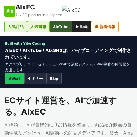
AIxEC
AIx
AI x EC product intelligence
人気商品
人気書籍
AIxTube
▶ 動画
🔔 新着情報
Built with Vibe Coding
AIxEC / AIxTube / AIxSNSは、バイブコーディングで制作さ
れています。
エクスブリッジは、セミナーとVWorkで業務システム・Web制作の内製化を
支援します。
VWork
セミナー
Blog
ECサイト運営を、AIで加速す
る。AIxEC
AIxECは、AIが自律的に商品情報を整理し、商品紹介動画の自
動生成などを行う、AI駆動型の商品メディアです。楽天・Ama