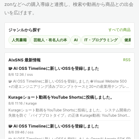
zonなどへの購入導線と連携し、検索や動画から商品との出会
いを広げます。
ジャンルから探す
すべての商品
人気書籍
芸能人・有名人の本
AI
IT・プログラミング
健康・
AIxSNS 最新情報
RSS
🧩 AI OSS Timelineに新しいOSSを登録しました
8/6 12:36 / oss
🧩 AI OSS Timelineに新しいOSSを登録しました 🌐 Visual Website 500
+の逆エンジニアリング済みプロンプトケースと20+の産業用テンプレー
トを…
Kurageショート動画をYouTube Shortsに投稿しました。
8/6 11:16 / kurage
Kurageショート動画をYouTube Shortsに投稿しました。 システム開発の
失敗を防ぐ「バイブプロトタイプ」の正体 Kurage動画: YouTube Shorts:
…
🧩 AI OSS Timelineに新しいOSSを登録しました
8/6 09:46 / oss
🧩 AI OSS Timelineに新しいOSSを登録しました OpenAI Agents SDK ![P