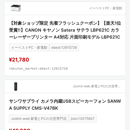
イーベストPC・家電館
【対象ショップ限定 先着フラッシュクーポン】【楽天1位
受賞!!】CANON キヤノン Satera サテラ LBP621C カラ
ーレーザープリンター A4対応 片面印刷モデル LBP621C
イーベストPC・家電館
ebest:12615726
¥21,780
rakuten_market:ebest:12615726
Joshin web 家電とPCの大型専門店
サンワサプライ カメラ内蔵USBスピーカーフォン SANW
A SUPPLY CMS-V47BK
Joshin web 家電とPCの大型専門店
jism:13075627