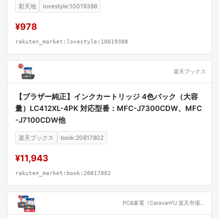
LC412Y LC412XLBK LC412XLC LC412XLM LC412XLY
彩天地
lovestyle:10019388
MFC-J7100CDW MFC-J7300CDW)
¥978
rakuten_market:lovestyle:10019388
楽天ブックス
【ブラザー純正】インクカートリッジ 4色パック（大容
量）LC412XL-4PK 対応型番：MFC-J7300CDW、MFC
-J7100CDW他
楽天ブックス
book:20817802
¥11,943
rakuten_market:book:20817802
PC&家電《CaravanYU 楽天市場店》