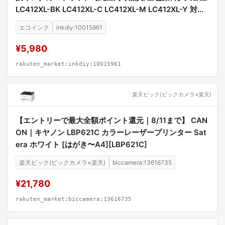
LC412XL-BK LC412XL-C LC412XL-M LC412XL-Y 対応
プリンター MFC-J7100CDW MFC-J7300CDW 高品質
エコインク
inkdiy:10015961
顔料インク 互換インク
¥5,980
rakuten_market:inkdiy:10015961
楽天ビック(ビックカメラ×楽天)
【エントリーで最大全額ポイント還元｜8/11まで】 CAN
ON｜キヤノン LBP621C カラーレーザープリンター Sat
era ホワイト [はがき〜A4][LBP621C]
楽天ビック(ビックカメラ×楽天)
biccamera:13616735
¥21,780
rakuten_market:biccamera:13616735