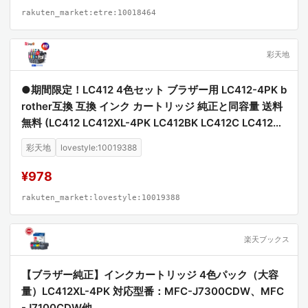
rakuten_market:etre:10018464
彩天地
●期間限定！LC412 4色セット ブラザー用 LC412-4PK b
rother互換 互換 インク カートリッジ 純正と同容量 送料
無料 (LC412 LC412XL-4PK LC412BK LC412C LC412M
LC412Y LC412XLBK LC412XLC LC412XLM LC412XLY
彩天地
lovestyle:10019388
MFC-J7100CDW MFC-J7300CDW)
¥978
rakuten_market:lovestyle:10019388
楽天ブックス
【ブラザー純正】インクカートリッジ 4色パック（大容
量）LC412XL-4PK 対応型番：MFC-J7300CDW、MFC
-J7100CDW他