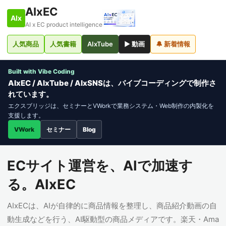
AIxEC
AIx
AI x EC product intelligence
人気商品
人気書籍
AIxTube
▶ 動画
🔔 新着情報
Built with Vibe Coding
AIxEC / AIxTube / AIxSNSは、バイブコーディングで制作さ
れています。
エクスブリッジは、セミナーとVWorkで業務システム・Web制作の内製化を
支援します。
VWork
セミナー
Blog
ECサイト運営を、AIで加速す
る。AIxEC
AIxECは、AIが自律的に商品情報を整理し、商品紹介動画の自
動生成などを行う、AI駆動型の商品メディアです。楽天・Ama