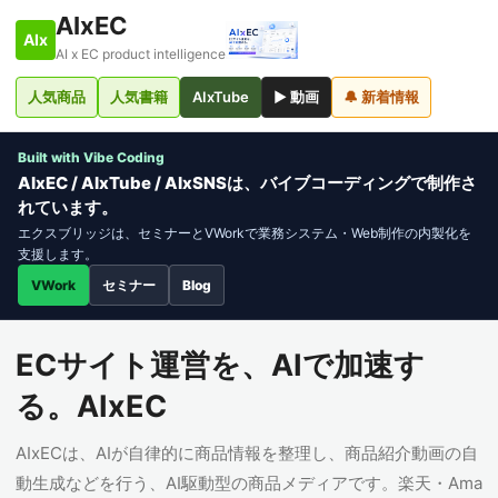
AIxEC
AIx
AI x EC product intelligence
人気商品
人気書籍
AIxTube
▶ 動画
🔔 新着情報
Built with Vibe Coding
AIxEC / AIxTube / AIxSNSは、バイブコーディングで制作さ
れています。
エクスブリッジは、セミナーとVWorkで業務システム・Web制作の内製化を
支援します。
VWork
セミナー
Blog
ECサイト運営を、AIで加速す
る。AIxEC
AIxECは、AIが自律的に商品情報を整理し、商品紹介動画の自
動生成などを行う、AI駆動型の商品メディアです。楽天・Ama