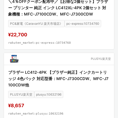
＼4％OFFクーポン配布中／【お得な2個セット】ブラザ
ー プリンター 純正 インク LC412XL-4PK 2個セット 対
象機種：MFC-J7100CDW、MFC-J7300CDW
PC&家電《CaravanYU 楽天市場店》
pc-express:10734760
¥22,700
rakuten_market:pc-express:10734760
PLUSYU楽天堂
ブラザー LC412-4PK 【ブラザー純正】インクカートリ
ッジ 4色パック 対応型番：MFC-J7300CDW、MFC-J7
100CDW他
PLUSYU楽天堂
plusyu:10632196
¥8,657
rakuten_market:plusyu:10632196