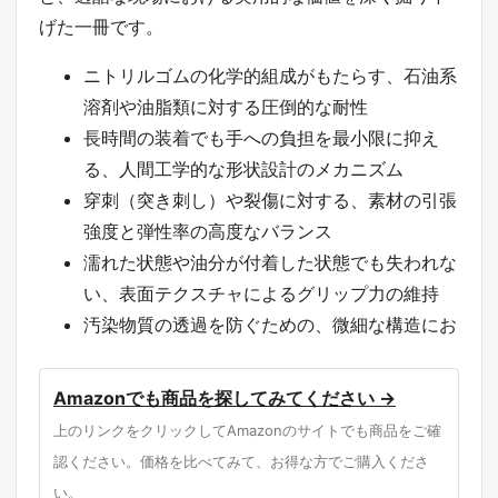
げた一冊です。
ニトリルゴムの化学的組成がもたらす、石油系
溶剤や油脂類に対する圧倒的な耐性
長時間の装着でも手への負担を最小限に抑え
る、人間工学的な形状設計のメカニズム
穿刺（突き刺し）や裂傷に対する、素材の引張
強度と弾性率の高度なバランス
濡れた状態や油分が付着した状態でも失われな
い、表面テクスチャによるグリップ力の維持
汚染物質の透過を防ぐための、微細な構造にお
けるバリア機能の持続性
使い捨て製品でありながら、プロフェッショナ
Amazonでも商品を探してみてください →
ルな作業品質を担保するための品質管理基準
上のリンクをクリックしてAmazonのサイトでも商品をご確
作業者の皮膚保護と、アレルゲン回避（ラテッ
認ください。価格を比べてみて、お得な方でご購入くださ
クスフリー）の重要性
い。