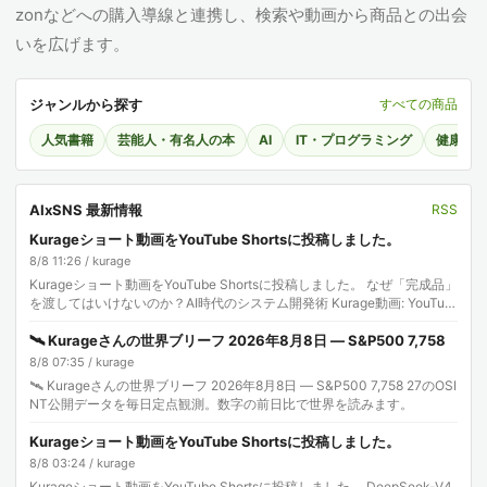
zonなどへの購入導線と連携し、検索や動画から商品との出会
いを広げます。
ジャンルから探す
すべての商品
人気書籍
芸能人・有名人の本
AI
IT・プログラミング
健康・
AIxSNS 最新情報
RSS
Kurageショート動画をYouTube Shortsに投稿しました。
8/8 11:26 / kurage
Kurageショート動画をYouTube Shortsに投稿しました。 なぜ「完成品」
を渡してはいけないのか？AI時代のシステム開発術 Kurage動画: YouTub
e Sh…
🛰️ Kurageさんの世界ブリーフ 2026年8月8日 — S&P500 7,758
8/8 07:35 / kurage
🛰️ Kurageさんの世界ブリーフ 2026年8月8日 — S&P500 7,758 27のOSI
NT公開データを毎日定点観測。数字の前日比で世界を読みます。
Kurageショート動画をYouTube Shortsに投稿しました。
8/8 03:24 / kurage
Kurageショート動画をYouTube Shortsに投稿しました。 DeepSeek-V4