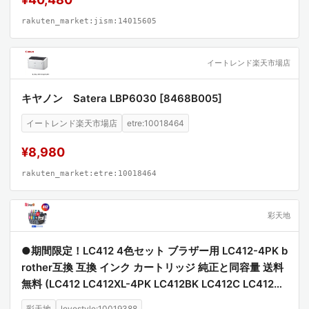
ルにとって、不可欠な技術的指針となるでしょう。
rakuten_market:jism:14015605
イートレンド楽天市場店
キヤノン Satera LBP6030 [8468B005]
イートレンド楽天市場店
etre:10018464
¥8,980
rakuten_market:etre:10018464
彩天地
●期間限定！LC412 4色セット ブラザー用 LC412-4PK b
rother互換 互換 インク カートリッジ 純正と同容量 送料
無料 (LC412 LC412XL-4PK LC412BK LC412C LC412M
LC412Y LC412XLBK LC412XLC LC412XLM LC412XLY
彩天地
lovestyle:10019388