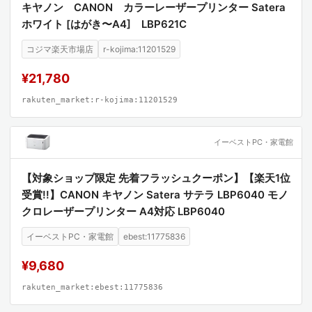
キヤノン CANON カラーレーザープリンター Satera
と精密な手技が求められる専門職
ホワイト [はがき〜A4] LBP621C
産業用資材の選定において、スペックの数値化
された根拠を必要とする購買担当者
コジマ楽天市場店
r-kojima:11201529
¥21,780
ニューピグコーマンポレーション（New Pig Corpor
ation）は、漏洩対策（スピルコントロール）および
rakuten_market:r-kojima:11201529
吸収資材の分野において、世界的な権威を持つ企業
です。同社は、環境保護と作業安全を両立させるた
イーベストPC・家電館
めの高度な技術力を有しており、その製品開発は常
【対象ショップ限定 先着フラッシュクーポン】【楽天1位
に「現場の課題解決」に直面しています。長年にわ
受賞!!】CANON キヤノン Satera サテラ LBP6040 モノ
たる産業用資材の開発実績に基づき、単なる消耗品
クロレーザープリンター A4対応 LBP6040
の提供に留まらず、環境リスクを最小化するための
ソリューションを提供し続けている専門集団です。
イーベストPC・家電館
ebest:11775836
¥9,680
従来の天然ラテックス製手袋や、安価なビニール製
手袋と比較して、本書が扱うニトリル製製品は、耐
rakuten_market:ebest:11775836
薬品性と耐久性の両面において中立的な位置にあり