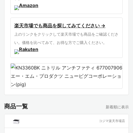
ニトリル素材の化学的特性と、各種化学物質に
対する耐性評価の知識
PPE（個人用保護具）の選定における、リスク
楽天市場でも商品を探してみてください →
アセスメントの具体的な手法
上のリンクをクリックして楽天市場でも商品をご確認くださ
作業効率を低下させないための、エルゴノミク
い。価格を比べてみて、お得な方でご購入ください。
ス（人間工学）に基づいた道具選びのスキル
産業現場における、化学物質の漏洩・付着を防
ぐためのプロトコル理解
消耗品管理における、コストパフォーマンスと
安全性・品質のトレードオフの判断力
化学薬品や油類を日常的に扱う製造・メンテナ
ンス現場の技術者
商品一覧
新着順に表示
作業者の安全性向上と、作業効率の最適化をミ
ッションとする安全管理責任者
コジマ楽天市場店
ラボラトリーや医療現場など、高度な衛生管理