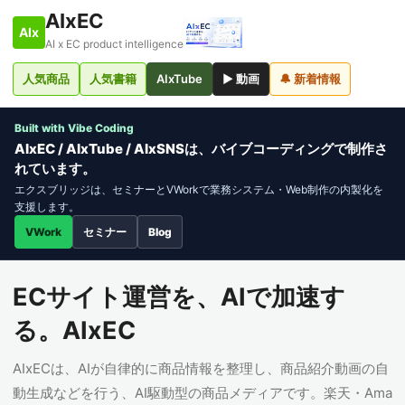
AIxEC
AIx
AI x EC product intelligence
人気商品
人気書籍
AIxTube
▶ 動画
🔔 新着情報
Built with Vibe Coding
AIxEC / AIxTube / AIxSNSは、バイブコーディングで制作さ
れています。
エクスブリッジは、セミナーとVWorkで業務システム・Web制作の内製化を
支援します。
VWork
セミナー
Blog
ECサイト運営を、AIで加速す
る。AIxEC
AIxECは、AIが自律的に商品情報を整理し、商品紹介動画の自
動生成などを行う、AI駆動型の商品メディアです。楽天・Ama