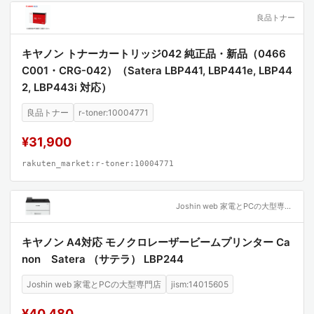
ます。ラテックスのような高い伸縮性には欠けるも
良品トナー
のの、アレルギーリスクの低減と、油分に対する圧
倒的な防御性能において、よりプロフェッショナル
キヤノン トナーカートリッジ042 純正品・新品（0466
C001・CRG-042）（Satera LBP441, LBP441e, LBP44
で過酷な環境に適応した「上位互換の選択肢」とし
2, LBP443i 対応）
て位置づけられます。
良品トナー
r-toner:10004771
本書（本製品の分析）は、単なる道具の紹介に留ま
¥31,900
らず、産業における「安全の標準化」を再定義する
価値を持っています。KN3360BKという具体的な仕
rakuten_market:r-toner:10004771
様を読み解くことは、素材の限界を知り、いかにし
てリスクを制御するかという技術的洞察を得るプロ
Joshin web 家電とPCの大型専門店
セスに他なりません。読後には、単なる消耗品選び
の基準を超えた、高度なリスクマネジメントの視点
キヤノン A4対応 モノクロレーザービームプリンター Ca
non Satera （サテラ） LBP244
と、素材の特性を最大限に活用して作業の質を向上
させるための、確固たる知識が手に入ります。これ
Joshin web 家電とPCの大型専門店
jism:14015605
は、現場の安全を支えるすべてのプロフェッショナ
¥40,480