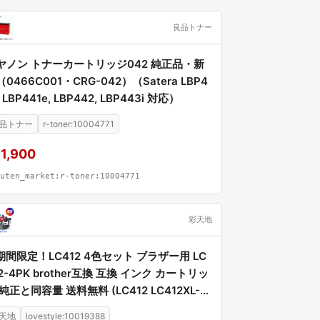
良品トナー
ヤノン トナーカートリッジ042 純正品・新
0466C001・CRG-042）（Satera LBP4
, LBP441e, LBP442, LBP443i 対応）
品トナー
r-toner:10004771
1,900
uten_market:r-toner:10004771
彩天地
期間限定！LC412 4色セット ブラザー用 LC
2-4PK brother互換 互換 インク カートリッ
純正と同容量 送料無料 (LC412 LC412XL-4
 LC412BK LC412C LC412M LC412Y LC41
天地
lovestyle:10019388