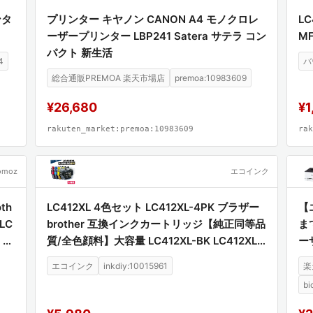
ンタ
プリンター キヤノン CANON A4 モノクロレ
LC
ーザープリンター LBP241 Satera サテラ コン
MF
パクト 新生活
4
バ
総合通販PREMOA 楽天市場店
premoa:10983609
¥26,680
¥1
rakuten_market:premoa:10983609
rak
omoz
エコインク
th
LC412XL 4色セット LC412XL-4PK ブラザー
【
LC
brother 互換インクカートリッジ【純正同等品
ま
C M
質/全色顔料】大容量 LC412XL-BK LC412XL-
ー
 M
C LC412XL-M LC412XL-Y 対応プリンター M
A4
エコインク
inkdiy:10015961
楽
FC-J7100CDW MFC-J7300CDW 高品質 顔
bi
料インク 互換インク