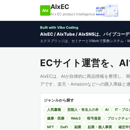
AIxEC
AIx
AI x EC product intelligence
Built with Vibe Coding
AIxEC / AIxTube / AIxSNSは、バ
エクスブリッジは、セミナーとVWorkで業務システム・
ECサイト運営を、AI
AIxECは、AIが自律的に商品情報を整理し
アです。楽天・Amazonなどへの購入導線
ジャンルから探す
人気書籍
芸能人・有名人の本
AI
IT・プ
健康・医療
Web3
暗号資産
ブロックチェ
NFT
DeFi
副業
起業・個人事業
確定申