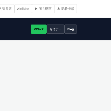
人気書籍
AIxTube
▶ 商品動画
🔔 新着情報
VWork
セミナー
Blog