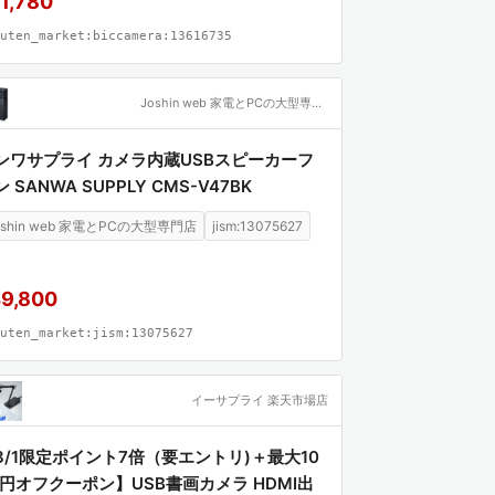
1,780
uten_market:biccamera:13616735
Joshin web 家電とPCの大型専門店
ンワサプライ カメラ内蔵USBスピーカーフ
 SANWA SUPPLY CMS-V47BK
oshin web 家電とPCの大型専門店
jism:13075627
9,800
uten_market:jism:13075627
イーサプライ 楽天市場店
8/1限定ポイント7倍（要エントリ)＋最大10
0円オフクーポン】USB書画カメラ HDMI出