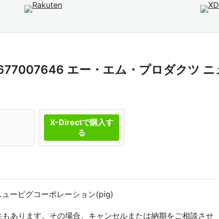
ド 677007646 エー・エム・プロダク
X-Directで購入す
る
6 ニューピグコーポレーション(pig)
性もあります。その場合、キャンセルまたは納期をご相談させ