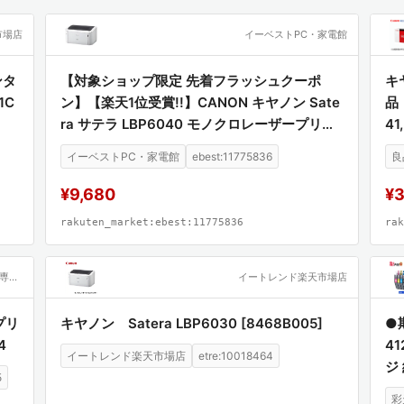
市場店
イーベストPC・家電館
ンタ
【対象ショップ限定 先着フラッシュクーポ
キ
1C
ン】【楽天1位受賞!!】CANON キヤノン Sate
品（
ra サテラ LBP6040 モノクロレーザープリン
41
ター A4対応 LBP6040
イーベストPC・家電館
ebest:11775836
良
¥9,680
¥3
rakuten_market:ebest:11775836
rak
Joshin web 家電とPCの大型専門店
イートレンド楽天市場店
プリ
キヤノン Satera LBP6030 [8468B005]
●
4
41
イートレンド楽天市場店
etre:10018464
ジ 
5
PK
彩