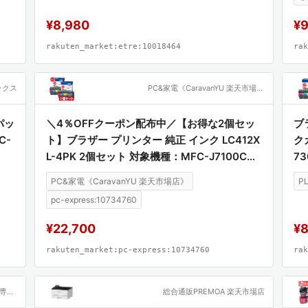
2X
C-
¥8,980
¥
rakuten_market:etre:10018464
rak
ックス
PC&家電《CaravanYU 楽天市場店》
パッ
＼4％OFFクーポン配布中／【お得な2個セッ
ブ
C-
ト】ブラザー プリンター 純正 インク LC412X
ク
L-4PK 2個セット 対象機種：MFC-J7100CD
7
W、MFC-J7300CDW
PC&家電《CaravanYU 楽天市場店》
P
pc-express:10734760
¥22,700
¥8
rakuten_market:pc-express:10734760
rak
Joshin web 家電とPCの大型専門店
総合通販PREMOA 楽天市場店