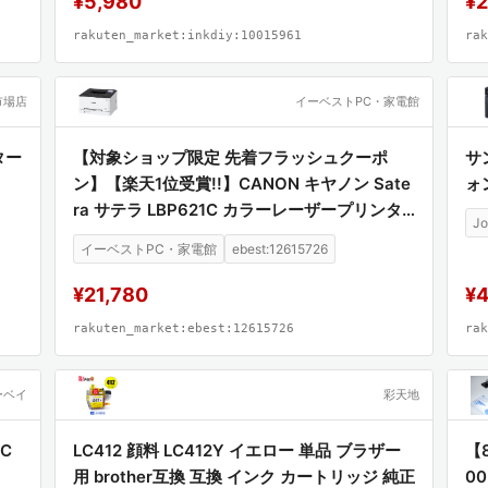
¥5,980
¥2
rakuten_market:inkdiy:10015961
rak
市場店
イーベストPC・家電館
ター
【対象ショップ限定 先着フラッシュクーポ
サ
ン】【楽天1位受賞!!】CANON キヤノン Sate
ォン
ra サテラ LBP621C カラーレーザープリンタ
J
ー A4対応 片面印刷モデル LBP621C
イーベストPC・家電館
ebest:12615726
¥21,780
¥4
rakuten_market:ebest:12615726
rak
ーベイ
彩天地
C
LC412 顔料 LC412Y イエロー 単品 ブラザー
【
用 brother互換 互換 インク カートリッジ 純正
0