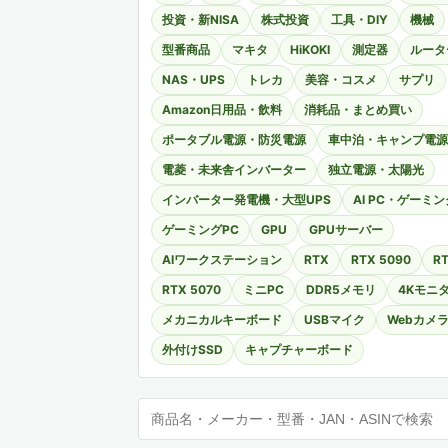
投資・新NISA
株式投資
工具・DIY
機械
型番商品
マキタ
HiKOKI
測定器
ルータ
NAS・UPS
トレカ
美容・コスメ
サプリ
Amazon日用品・飲料
消耗品・まとめ買い
ポータブル電源・防災電源
車中泊・キャンプ電源
電菱・未来舎インバーター
独立電源・太陽光
インバーター発電機・大型UPS
AI PC・ゲーミン
ゲーミングPC
GPU
GPUサーバー
AIワークステーション
RTX
RTX 5090
RT
RTX 5070
ミニPC
DDR5メモリ
4Kモニ
メカニカルキーボード
USBマイク
Webカメ
外付けSSD
キャプチャーボード