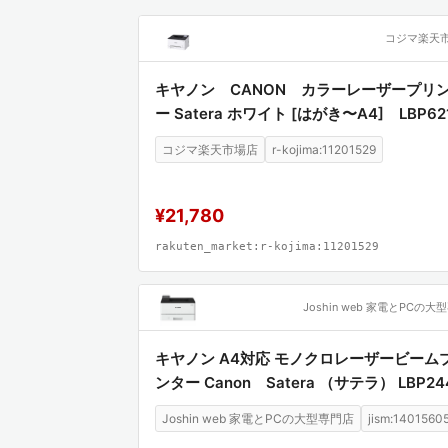
コジマ楽天
キヤノン CANON カラーレーザープリ
ー Satera ホワイト [はがき〜A4] LBP62
コジマ楽天市場店
r-kojima:11201529
¥21,780
rakuten_market:r-kojima:11201529
キヤノン A4対応 モノクロレーザービーム
ンター Canon Satera （サテラ） LBP24
Joshin web 家電とPCの大型専門店
jism:1401560