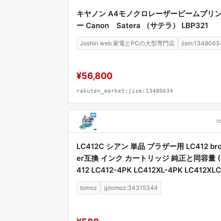
キヤノン A4モノクロレーザービームプリ
ー Canon Satera （サテラ） LBP321
Joshin web 家電とPCの大型専門店
jism:1348063
¥56,800
rakuten_market:jism:13480634
t
LC412C シアン 単品 ブラザー用 LC412 bro
er互換 インク カートリッジ 純正と同容量 (
412 LC412-4PK LC412XL-4PK LC412XL
FC-J7100CDW LC 412 MFC-J7300CDW
tomoz
jptomoz:34315344
FCJ7100CDW MFCJ7300CDW)