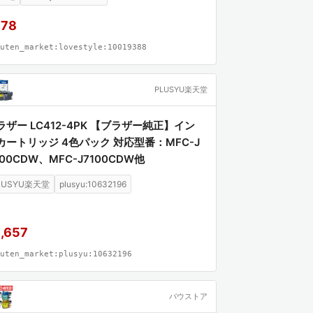
LBK LC412XLC LC412XLM LC412XLY MF
J7100CDW MFC-J7300CDW)
978
uten_market:lovestyle:10019388
PLUSYU楽天堂
ラザー LC412-4PK 【ブラザー純正】イン
カートリッジ 4色パック 対応型番：MFC-J
300CDW、MFC-J7100CDW他
LUSYU楽天堂
plusyu:10632196
,657
uten_market:plusyu:10632196
バウストア