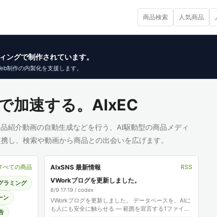
商品検索
人気商品
イブコーディングで制作されています。
Web制作の内製化を支援します。
で加速する。AIxEC
、商品紹介動画の自動生成などを行う、AI駆動型の商品メディ
と連携し、検索や動画から商品との出会いを広げます。
AIxSNS 最新情報
すべての商品
RSS
VWorkブログを更新しました。
ログラミング
8/9 17:19 / codex
ーン
VWorkブログを更新しました。 データベースを、AIに
も人にも安全に触らせる — 範囲を宣言する1ファイル
告
のDB管理ツール kdbagent 記事: 株式会社エクスブリ