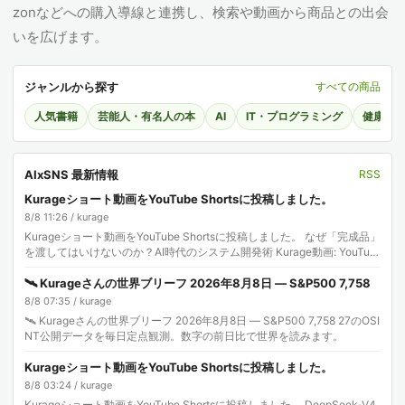
zonなどへの購入導線と連携し、検索や動画から商品との出会
いを広げます。
ジャンルから探す
すべての商品
人気書籍
芸能人・有名人の本
AI
IT・プログラミング
健康・
AIxSNS 最新情報
RSS
Kurageショート動画をYouTube Shortsに投稿しました。
8/8 11:26 / kurage
Kurageショート動画をYouTube Shortsに投稿しました。 なぜ「完成品」
を渡してはいけないのか？AI時代のシステム開発術 Kurage動画: YouTub
e Sh…
🛰️ Kurageさんの世界ブリーフ 2026年8月8日 — S&P500 7,758
8/8 07:35 / kurage
🛰️ Kurageさんの世界ブリーフ 2026年8月8日 — S&P500 7,758 27のOSI
NT公開データを毎日定点観測。数字の前日比で世界を読みます。
Kurageショート動画をYouTube Shortsに投稿しました。
8/8 03:24 / kurage
Kurageショート動画をYouTube Shortsに投稿しました。 DeepSeek-V4