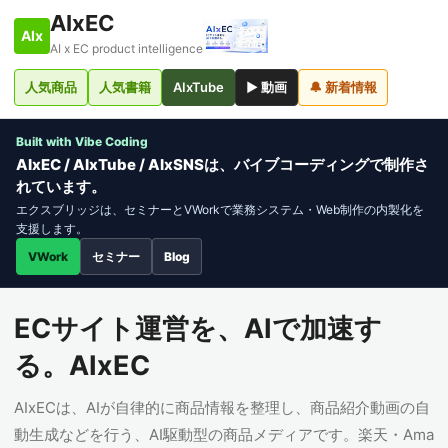
AIxEC
AIx
AI x EC product intelligence
人気商品
人気書籍
AIxTube
▶ 動画
🔔 新着情報
Built with Vibe Coding
AIxEC / AIxTube / AIxSNSは、バイブコーディングで制作さ
れています。
エクスブリッジは、セミナーとVWorkで業務システム・Web制作の内製化を
支援します。
VWork
セミナー
Blog
ECサイト運営を、AIで加速す
る。AIxEC
AIxECは、AIが自律的に商品情報を整理し、商品紹介動画の自
動生成などを行う、AI駆動型の商品メディアです。楽天・Ama