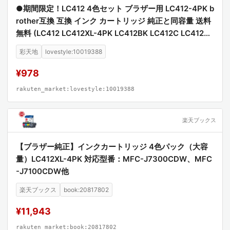
●期間限定！LC412 4色セット ブラザー用 LC412-4PK b
rother互換 互換 インク カートリッジ 純正と同容量 送料
無料 (LC412 LC412XL-4PK LC412BK LC412C LC412M
LC412Y LC412XLBK LC412XLC LC412XLM LC412XLY
彩天地
lovestyle:10019388
MFC-J7100CDW MFC-J7300CDW)
¥978
rakuten_market:lovestyle:10019388
楽天ブックス
【ブラザー純正】インクカートリッジ 4色パック（大容
量）LC412XL-4PK 対応型番：MFC-J7300CDW、MFC
-J7100CDW他
楽天ブックス
book:20817802
¥11,943
rakuten_market:book:20817802