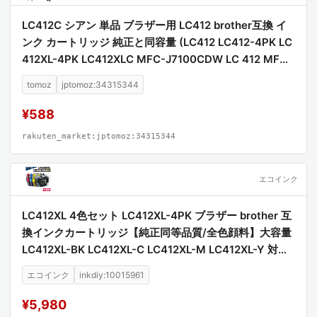
LC412C シアン 単品 ブラザー用 LC412 brother互換 イ
ンク カートリッジ 純正と同容量 (LC412 LC412-4PK LC
412XL-4PK LC412XLC MFC-J7100CDW LC 412 MFC-
J7300CDW MFCJ7100CDW MFCJ7300CDW)
tomoz
jptomoz:34315344
¥588
rakuten_market:jptomoz:34315344
エコインク
LC412XL 4色セット LC412XL-4PK ブラザー brother 互
換インクカートリッジ【純正同等品質/全色顔料】大容量
LC412XL-BK LC412XL-C LC412XL-M LC412XL-Y 対応
プリンター MFC-J7100CDW MFC-J7300CDW 高品質
エコインク
inkdiy:10015961
顔料インク 互換インク
¥5,980