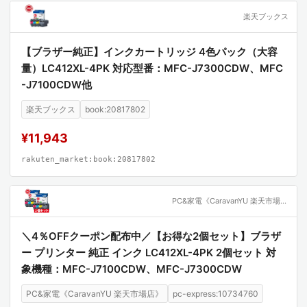
楽天ブックス
【ブラザー純正】インクカートリッジ 4色パック（大容
量）LC412XL-4PK 対応型番：MFC-J7300CDW、MFC
-J7100CDW他
楽天ブックス
book:20817802
¥11,943
rakuten_market:book:20817802
PC&家電《CaravanYU 楽天市場店》
＼4％OFFクーポン配布中／【お得な2個セット】ブラザ
ー プリンター 純正 インク LC412XL-4PK 2個セット 対
象機種：MFC-J7100CDW、MFC-J7300CDW
PC&家電《CaravanYU 楽天市場店》
pc-express:10734760