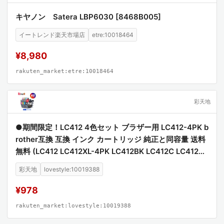
キヤノン Satera LBP6030 [8468B005]
イートレンド楽天市場店
etre:10018464
¥8,980
rakuten_market:etre:10018464
彩天地
●期間限定！LC412 4色セット ブラザー用 LC412-4PK b
rother互換 互換 インク カートリッジ 純正と同容量 送料
無料 (LC412 LC412XL-4PK LC412BK LC412C LC412M
LC412Y LC412XLBK LC412XLC LC412XLM LC412XLY
彩天地
lovestyle:10019388
MFC-J7100CDW MFC-J7300CDW)
¥978
rakuten_market:lovestyle:10019388