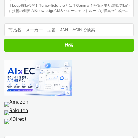
【Loop自動公開】Turbo-fieldfareとは？Gemma 4を低メモリ環境で動か
す技術の概要 AIKnowledgeCMSのエージェントループが収集→生成→検
証→公開…
検索