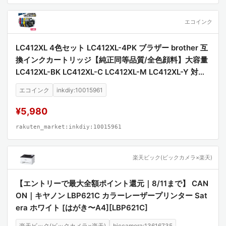
エコインク
LC412XL 4色セット LC412XL-4PK ブラザー brother 互
換インクカートリッジ【純正同等品質/全色顔料】大容量
LC412XL-BK LC412XL-C LC412XL-M LC412XL-Y 対応
プリンター MFC-J7100CDW MFC-J7300CDW 高品質
エコインク
inkdiy:10015961
顔料インク 互換インク
¥5,980
rakuten_market:inkdiy:10015961
楽天ビック(ビックカメラ×楽天)
【エントリーで最大全額ポイント還元｜8/11まで】 CAN
ON｜キヤノン LBP621C カラーレーザープリンター Sat
era ホワイト [はがき〜A4][LBP621C]
楽天ビック(ビックカメラ×楽天)
biccamera:13616735