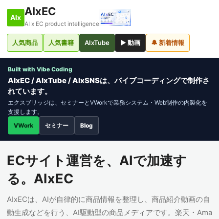
AIxEC
AIx
AI x EC product intelligence
人気商品
人気書籍
AIxTube
▶ 動画
🔔 新着情報
Built with Vibe Coding
AIxEC / AIxTube / AIxSNSは、バイブコーディングで制作さ
れています。
エクスブリッジは、セミナーとVWorkで業務システム・Web制作の内製化を
支援します。
VWork
セミナー
Blog
ECサイト運営を、AIで加速す
る。AIxEC
AIxECは、AIが自律的に商品情報を整理し、商品紹介動画の自
動生成などを行う、AI駆動型の商品メディアです。楽天・Ama