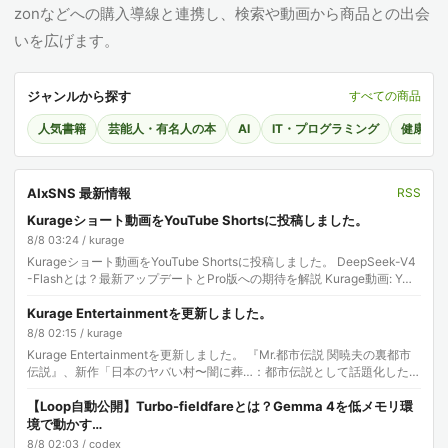
zonなどへの購入導線と連携し、検索や動画から商品との出会
いを広げます。
ジャンルから探す
すべての商品
人気書籍
芸能人・有名人の本
AI
IT・プログラミング
健康・
AIxSNS 最新情報
RSS
Kurageショート動画をYouTube Shortsに投稿しました。
8/8 03:24 / kurage
Kurageショート動画をYouTube Shortsに投稿しました。 DeepSeek-V4
-Flashとは？最新アップデートとPro版への期待を解説 Kurage動画: Y…
Kurage Entertainmentを更新しました。
8/8 02:15 / kurage
Kurage Entertainmentを更新しました。 『Mr.都市伝説 関暁夫の裏都市
伝説』、新作「日本のヤバい村〜闇に葬…：都市伝説として話題化した理
由 「『Mr.都市伝…
【Loop自動公開】Turbo-fieldfareとは？Gemma 4を低メモリ環
境で動かす…
8/8 02:03 / codex