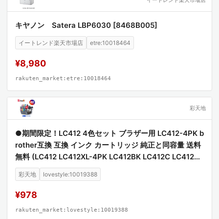
キヤノン Satera LBP6030 [8468B005]
イートレンド楽天市場店
etre:10018464
¥8,980
rakuten_market:etre:10018464
彩天地
●期間限定！LC412 4色セット ブラザー用 LC412-4PK b
rother互換 互換 インク カートリッジ 純正と同容量 送料
無料 (LC412 LC412XL-4PK LC412BK LC412C LC412M
LC412Y LC412XLBK LC412XLC LC412XLM LC412XLY
彩天地
lovestyle:10019388
MFC-J7100CDW MFC-J7300CDW)
¥978
rakuten_market:lovestyle:10019388