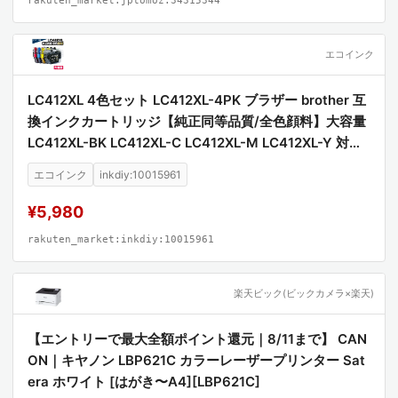
rakuten_market:jptomoz:34315344
エコインク
LC412XL 4色セット LC412XL-4PK ブラザー brother 互
換インクカートリッジ【純正同等品質/全色顔料】大容量
LC412XL-BK LC412XL-C LC412XL-M LC412XL-Y 対応
プリンター MFC-J7100CDW MFC-J7300CDW 高品質
エコインク
inkdiy:10015961
顔料インク 互換インク
¥5,980
rakuten_market:inkdiy:10015961
楽天ビック(ビックカメラ×楽天)
【エントリーで最大全額ポイント還元｜8/11まで】 CAN
ON｜キヤノン LBP621C カラーレーザープリンター Sat
era ホワイト [はがき〜A4][LBP621C]