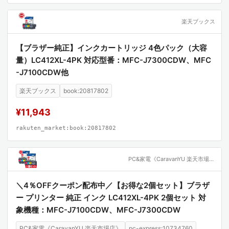
楽天ブックス
【ブラザー純正】インクカートリッジ 4色パック（大容
量）LC412XL-4PK 対応型番：MFC-J7300CDW、MFC
-J7100CDW他
楽天ブックス
book:20817802
¥11,943
rakuten_market:book:20817802
PC&家電《CaravanYU 楽天市場店》
＼4％OFFクーポン配布中／【お得な2個セット】ブラザ
ー プリンター 純正 インク LC412XL-4PK 2個セット 対
象機種：MFC-J7100CDW、MFC-J7300CDW
PC&家電《CaravanYU 楽天市場店》
pc-express:10734760