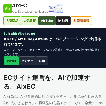
AIxEC
AIx
AI x EC product intelligence
人気商品
人気書籍
AIxTube
▶ 動画
🔔 新着情報
Built with Vibe Coding
AIxEC / AIxTube / AIxSNSは、バイブコーディングで制作さ
れています。
エクスブリッジは、セミナーとVWorkで業務システム・Web制作の内製化を
支援します。
VWork
セミナー
Blog
ECサイト運営を、AIで加速す
る。AIxEC
AIxECは、AIが自律的に商品情報を整理し、商品紹介動画の自
動生成などを行う、AI駆動型の商品メディアです。楽天・Ama