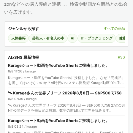
zonなどへの購入導線と連携し、検索や動画から商品との出会
いを広げます。
ジャンルから探す
すべての商品
人気書籍
芸能人・有名人の本
AI
IT・プログラミング
健康・
AIxSNS 最新情報
RSS
Kurageショート動画をYouTube Shortsに投稿しました。
8/8 11:26 / kurage
Kurageショート動画をYouTube Shortsに投稿しました。 なぜ「完成品」
を渡してはいけないのか？AI時代のシステム開発術 Kurage動画: YouTub
e Sh…
🛰️ Kurageさんの世界ブリーフ 2026年8月8日 — S&P500 7,758
8/8 07:35 / kurage
🛰️ Kurageさんの世界ブリーフ 2026年8月8日 — S&P500 7,758 27のOSI
NT公開データを毎日定点観測。数字の前日比で世界を読みます。
Kurageショート動画をYouTube Shortsに投稿しました。
8/8 03:24 / kurage
Kurageショート動画をYouTube Shortsに投稿しました。 DeepSeek-V4