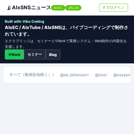
📡
AIxSNSニュース
X でログイン
AIxEC
URL2AI
Built with Vibe Coding
AIxEC / AIxTube / AIxSNSは、バイブコーディングで制作さ
れています。
エクスブリッジは、セミナーとVWorkで業務システム・Web制作の内製化を
支援します。
セミナー
VWork
Blog
すべて（動画告知除く）
@xb_bittensor
@oss
@osszenn
0
0
0