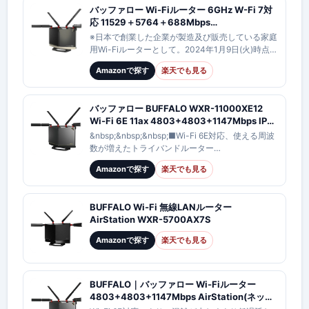
バッファロー Wi-Fiルーター 6GHz W-Fi 7対
応 11529＋5764＋688Mbps
WXR18000BE10P AirStation BUFFALO Wi-
※日本で創業した企業が製造及び販売している家庭
Fi 7対応トライバンドルーター フラッグシップ
用Wi-Fiルーターとして。2024年1月9日(火)時点、
モデル 無線LANルーター
Wi-Fi Alliance Product Finderの確認に基づくメ
Amazonで探す
楽天でも見る
11be/ax/ac/n/a/g/b【送料無料】
ー…
【KK9N0D18P】
バッファロー BUFFALO WXR-11000XE12
Wi-Fi 6E 11ax 4803+4803+1147Mbps IPv6
トライバンド対応 Wi-Fiルーター AirStation
&nbsp;&nbsp;&nbsp;■Wi-Fi 6E対応、使える周波
WAN、LANx1 10Gbps対応 WXR11000XE12
数が増えたトライバンドルーター
6GHz/5GHz/2.4GHzの3つの周波数帯に対応
Amazonで探す
楽天でも見る
■6GHz/5GHzにお…
BUFFALO Wi-Fi 無線LANルーター
AirStation WXR-5700AX7S
Amazonで探す
楽天でも見る
BUFFALO｜バッファロー Wi-Fiルーター
4803+4803+1147Mbps AirStation(ネット