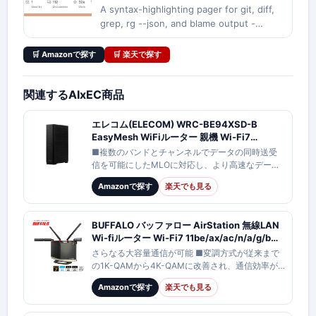
--json, and blame output
A syntax-highlighting pager for git, diff,
grep, rg --json, and blame output -
dandavison/delta
🛒 Amazonで探す
🛒 楽天で探す
関連するAIxEC商品
エレコム(ELECOM) WRC-BE94XSD-B
EasyMesh WiFiルーター 親機 Wi-Fi7
11be/11ax 5765+2882+688Mbps IPv6 対応
■複数のバンドとチャンネルでデータの同時送受
有線 10Gbps AIセキュリティ搭載
信を可能にしたMLOに対応し、より高速なデータ
通信、大容量のファイルの高速ダウンロードが可
Amazonで探す
楽天でも見る
能になりました。本製品のMLOは「2.4GHz…
BUFFALO バッファロー AirStation 無線LAN
Wi-fiルーター Wi-Fi7 11be/ax/ac/n/a/g/b
11529+5764+688Mbps IPV6対応
さらなる大容量通信が可能 ■変調方式が従来まで
EasyMesh対応 WXR-18000BE10P/D
の1K-QAMから4K-QAMに改善され、通信効率が
向上。近距離での通信速度向上 ■MLO効果最大
Amazonで探す
楽天でも見る
化・送受信感度向上のための6GHz/…