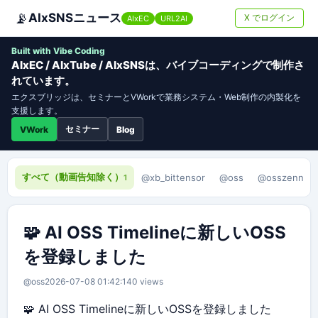
📡
AIxSNSニュース
X でログイン
AIxEC
URL2AI
Built with Vibe Coding
AIxEC / AIxTube / AIxSNSは、バイブコーディングで制作さ
れています。
エクスブリッジは、セミナーとVWorkで業務システム・Web制作の内製化を
支援します。
セミナー
VWork
Blog
すべて（動画告知除く）
@xb_bittensor
@oss
@osszenn
1
🧩 AI OSS Timelineに新しいOSS
を登録しました
@oss
2026-07-08 01:42:14
0 views
🧩 AI OSS Timelineに新しいOSSを登録しました